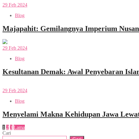
29
Feb
2024
Blog
Majapahit: Gemilangnya Imperium Nusan
29
Feb
2024
Blog
Kesultanan Demak: Awal Penyebaran Isla
29
Feb
2024
Blog
Menyelami Makna Kehidupan Jawa Lewat 
1
2
3
Lama
Cari