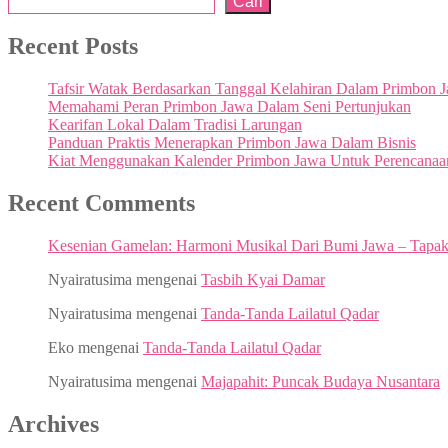
Cari
Recent Posts
Tafsir Watak Berdasarkan Tanggal Kelahiran Dalam Primbon 
Memahami Peran Primbon Jawa Dalam Seni Pertunjukan
Kearifan Lokal Dalam Tradisi Larungan
Panduan Praktis Menerapkan Primbon Jawa Dalam Bisnis
Kiat Menggunakan Kalender Primbon Jawa Untuk Perencanaa
Recent Comments
Kesenian Gamelan: Harmoni Musikal Dari Bumi Jawa – Tapa
Nyairatusima
mengenai
Tasbih Kyai Damar
Nyairatusima
mengenai
Tanda-Tanda Lailatul Qadar
Eko
mengenai
Tanda-Tanda Lailatul Qadar
Nyairatusima
mengenai
Majapahit: Puncak Budaya Nusantara
Archives