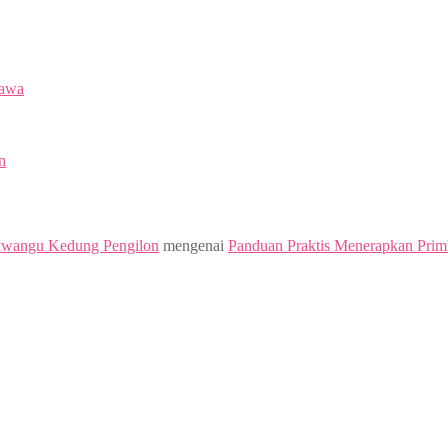
Jawa
n
kwangu Kedung Pengilon
mengenai
Panduan Praktis Menerapkan Prim