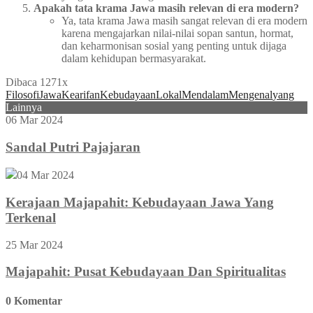
Apakah tata krama Jawa masih relevan di era modern?
Ya, tata krama Jawa masih sangat relevan di era modern
karena mengajarkan nilai-nilai sopan santun, hormat,
dan keharmonisan sosial yang penting untuk dijaga
dalam kehidupan bermasyarakat.
Dibaca 1271x
Filosofi
Jawa
Kearifan
Kebudayaan
Lokal
Mendalam
Mengenal
yang
Lainnya
06 Mar 2024
Sandal Putri Pajajaran
04 Mar 2024
Kerajaan Majapahit: Kebudayaan Jawa Yang
Terkenal
25 Mar 2024
Majapahit: Pusat Kebudayaan Dan Spiritualitas
0 Komentar