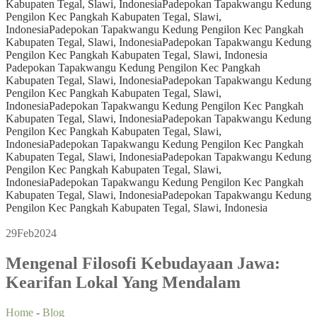
Kabupaten Tegal, Slawi, Indonesia
Padepokan Tapakwangu Kedung
Pengilon Kec Pangkah Kabupaten Tegal, Slawi,
Indonesia
Padepokan Tapakwangu Kedung Pengilon Kec Pangkah
Kabupaten Tegal, Slawi, Indonesia
Padepokan Tapakwangu Kedung
Pengilon Kec Pangkah Kabupaten Tegal, Slawi, Indonesia
Padepokan Tapakwangu Kedung Pengilon Kec Pangkah
Kabupaten Tegal, Slawi, Indonesia
Padepokan Tapakwangu Kedung
Pengilon Kec Pangkah Kabupaten Tegal, Slawi,
Indonesia
Padepokan Tapakwangu Kedung Pengilon Kec Pangkah
Kabupaten Tegal, Slawi, Indonesia
Padepokan Tapakwangu Kedung
Pengilon Kec Pangkah Kabupaten Tegal, Slawi,
Indonesia
Padepokan Tapakwangu Kedung Pengilon Kec Pangkah
Kabupaten Tegal, Slawi, Indonesia
Padepokan Tapakwangu Kedung
Pengilon Kec Pangkah Kabupaten Tegal, Slawi,
Indonesia
Padepokan Tapakwangu Kedung Pengilon Kec Pangkah
Kabupaten Tegal, Slawi, Indonesia
Padepokan Tapakwangu Kedung
Pengilon Kec Pangkah Kabupaten Tegal, Slawi, Indonesia
29
Feb
2024
Mengenal Filosofi Kebudayaan Jawa:
Kearifan Lokal Yang Mendalam
Home
-
Blog