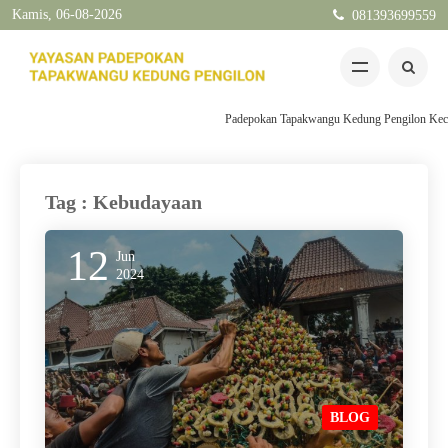
Kamis, 06-08-2026
081393699559
Padepokan Tapakwangu Kedung Pengilon Kec Pangk
Tag : Kebudayaan
12
Jun
2024
BLOG