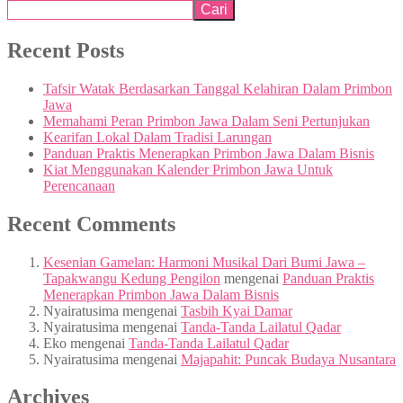
Cari
Recent Posts
Tafsir Watak Berdasarkan Tanggal Kelahiran Dalam Primbon
Jawa
Memahami Peran Primbon Jawa Dalam Seni Pertunjukan
Kearifan Lokal Dalam Tradisi Larungan
Panduan Praktis Menerapkan Primbon Jawa Dalam Bisnis
Kiat Menggunakan Kalender Primbon Jawa Untuk
Perencanaan
Recent Comments
Kesenian Gamelan: Harmoni Musikal Dari Bumi Jawa –
Tapakwangu Kedung Pengilon
mengenai
Panduan Praktis
Menerapkan Primbon Jawa Dalam Bisnis
Nyairatusima
mengenai
Tasbih Kyai Damar
Nyairatusima
mengenai
Tanda-Tanda Lailatul Qadar
Eko
mengenai
Tanda-Tanda Lailatul Qadar
Nyairatusima
mengenai
Majapahit: Puncak Budaya Nusantara
Archives