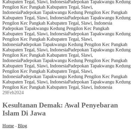
Kabupaten Tegal, Slawi, Indonesia
Padepokan Tapakwangu Kedung
Pengilon Kec Pangkah Kabupaten Tegal, Slawi,
Indonesia
Padepokan Tapakwangu Kedung Pengilon Kec Pangkah
Kabupaten Tegal, Slawi, Indonesia
Padepokan Tapakwangu Kedung
Pengilon Kec Pangkah Kabupaten Tegal, Slawi, Indonesia
Padepokan Tapakwangu Kedung Pengilon Kec Pangkah
Kabupaten Tegal, Slawi, Indonesia
Padepokan Tapakwangu Kedung
Pengilon Kec Pangkah Kabupaten Tegal, Slawi,
Indonesia
Padepokan Tapakwangu Kedung Pengilon Kec Pangkah
Kabupaten Tegal, Slawi, Indonesia
Padepokan Tapakwangu Kedung
Pengilon Kec Pangkah Kabupaten Tegal, Slawi,
Indonesia
Padepokan Tapakwangu Kedung Pengilon Kec Pangkah
Kabupaten Tegal, Slawi, Indonesia
Padepokan Tapakwangu Kedung
Pengilon Kec Pangkah Kabupaten Tegal, Slawi,
Indonesia
Padepokan Tapakwangu Kedung Pengilon Kec Pangkah
Kabupaten Tegal, Slawi, Indonesia
Padepokan Tapakwangu Kedung
Pengilon Kec Pangkah Kabupaten Tegal, Slawi, Indonesia
29
Feb
2024
Kesultanan Demak: Awal Penyebaran
Islam Di Jawa
Home
-
Blog