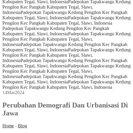
Kabupaten Tegal, Slawi, Indonesia
Padepokan Tapakwangu Kedung
Pengilon Kec Pangkah Kabupaten Tegal, Slawi,
Indonesia
Padepokan Tapakwangu Kedung Pengilon Kec Pangkah
Kabupaten Tegal, Slawi, Indonesia
Padepokan Tapakwangu Kedung
Pengilon Kec Pangkah Kabupaten Tegal, Slawi, Indonesia
Padepokan Tapakwangu Kedung Pengilon Kec Pangkah
Kabupaten Tegal, Slawi, Indonesia
Padepokan Tapakwangu Kedung
Pengilon Kec Pangkah Kabupaten Tegal, Slawi,
Indonesia
Padepokan Tapakwangu Kedung Pengilon Kec Pangkah
Kabupaten Tegal, Slawi, Indonesia
Padepokan Tapakwangu Kedung
Pengilon Kec Pangkah Kabupaten Tegal, Slawi,
Indonesia
Padepokan Tapakwangu Kedung Pengilon Kec Pangkah
Kabupaten Tegal, Slawi, Indonesia
Padepokan Tapakwangu Kedung
Pengilon Kec Pangkah Kabupaten Tegal, Slawi,
Indonesia
Padepokan Tapakwangu Kedung Pengilon Kec Pangkah
Kabupaten Tegal, Slawi, Indonesia
Padepokan Tapakwangu Kedung
Pengilon Kec Pangkah Kabupaten Tegal, Slawi, Indonesia
14
Mar
2024
Perubahan Demografi Dan Urbanisasi Di
Jawa
Home
-
Blog