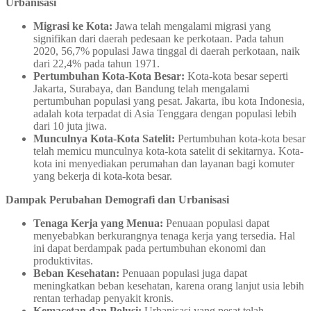
Urbanisasi
Migrasi ke Kota:
Jawa telah mengalami migrasi yang
signifikan dari daerah pedesaan ke perkotaan. Pada tahun
2020, 56,7% populasi Jawa tinggal di daerah perkotaan, naik
dari 22,4% pada tahun 1971.
Pertumbuhan Kota-Kota Besar:
Kota-kota besar seperti
Jakarta, Surabaya, dan Bandung telah mengalami
pertumbuhan populasi yang pesat. Jakarta, ibu kota Indonesia,
adalah kota terpadat di Asia Tenggara dengan populasi lebih
dari 10 juta jiwa.
Munculnya Kota-Kota Satelit:
Pertumbuhan kota-kota besar
telah memicu munculnya kota-kota satelit di sekitarnya. Kota-
kota ini menyediakan perumahan dan layanan bagi komuter
yang bekerja di kota-kota besar.
Dampak Perubahan Demografi dan Urbanisasi
Tenaga Kerja yang Menua:
Penuaan populasi dapat
menyebabkan berkurangnya tenaga kerja yang tersedia. Hal
ini dapat berdampak pada pertumbuhan ekonomi dan
produktivitas.
Beban Kesehatan:
Penuaan populasi juga dapat
meningkatkan beban kesehatan, karena orang lanjut usia lebih
rentan terhadap penyakit kronis.
Kemacetan dan Polusi:
Urbanisasi yang pesat telah