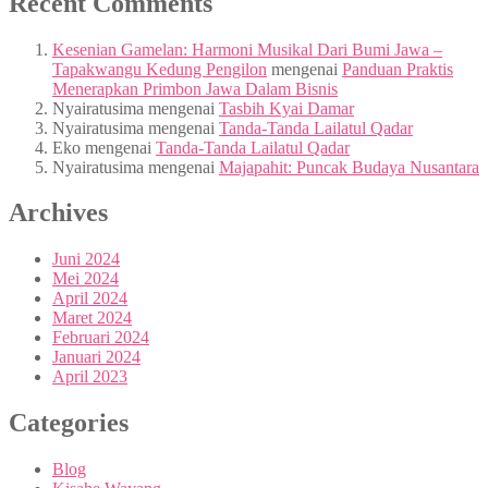
Recent Comments
Kesenian Gamelan: Harmoni Musikal Dari Bumi Jawa –
Tapakwangu Kedung Pengilon
mengenai
Panduan Praktis
Menerapkan Primbon Jawa Dalam Bisnis
Nyairatusima
mengenai
Tasbih Kyai Damar
Nyairatusima
mengenai
Tanda-Tanda Lailatul Qadar
Eko
mengenai
Tanda-Tanda Lailatul Qadar
Nyairatusima
mengenai
Majapahit: Puncak Budaya Nusantara
Archives
Juni 2024
Mei 2024
April 2024
Maret 2024
Februari 2024
Januari 2024
April 2023
Categories
Blog