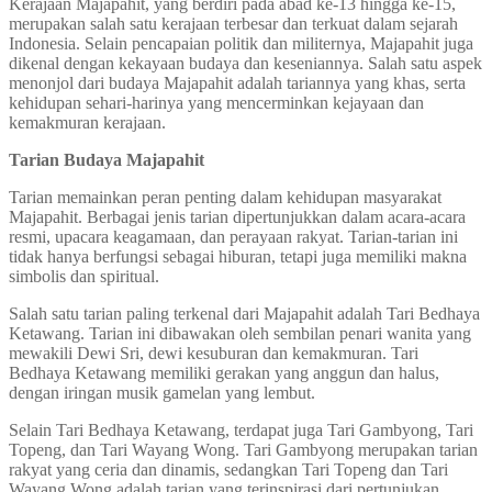
Kerajaan Majapahit, yang berdiri pada abad ke-13 hingga ke-15,
merupakan salah satu kerajaan terbesar dan terkuat dalam sejarah
Indonesia. Selain pencapaian politik dan militernya, Majapahit juga
dikenal dengan kekayaan budaya dan keseniannya. Salah satu aspek
menonjol dari budaya Majapahit adalah tariannya yang khas, serta
kehidupan sehari-harinya yang mencerminkan kejayaan dan
kemakmuran kerajaan.
Tarian Budaya Majapahit
Tarian memainkan peran penting dalam kehidupan masyarakat
Majapahit. Berbagai jenis tarian dipertunjukkan dalam acara-acara
resmi, upacara keagamaan, dan perayaan rakyat. Tarian-tarian ini
tidak hanya berfungsi sebagai hiburan, tetapi juga memiliki makna
simbolis dan spiritual.
Salah satu tarian paling terkenal dari Majapahit adalah Tari Bedhaya
Ketawang. Tarian ini dibawakan oleh sembilan penari wanita yang
mewakili Dewi Sri, dewi kesuburan dan kemakmuran. Tari
Bedhaya Ketawang memiliki gerakan yang anggun dan halus,
dengan iringan musik gamelan yang lembut.
Selain Tari Bedhaya Ketawang, terdapat juga Tari Gambyong, Tari
Topeng, dan Tari Wayang Wong. Tari Gambyong merupakan tarian
rakyat yang ceria dan dinamis, sedangkan Tari Topeng dan Tari
Wayang Wong adalah tarian yang terinspirasi dari pertunjukan