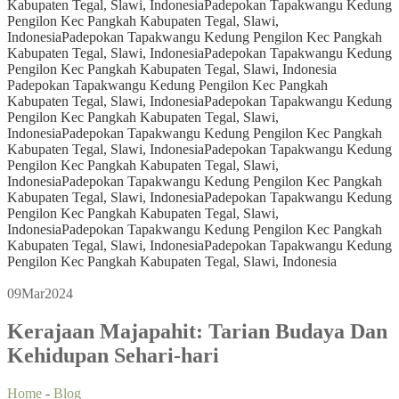
Kabupaten Tegal, Slawi, Indonesia
Padepokan Tapakwangu Kedung
Pengilon Kec Pangkah Kabupaten Tegal, Slawi,
Indonesia
Padepokan Tapakwangu Kedung Pengilon Kec Pangkah
Kabupaten Tegal, Slawi, Indonesia
Padepokan Tapakwangu Kedung
Pengilon Kec Pangkah Kabupaten Tegal, Slawi, Indonesia
Padepokan Tapakwangu Kedung Pengilon Kec Pangkah
Kabupaten Tegal, Slawi, Indonesia
Padepokan Tapakwangu Kedung
Pengilon Kec Pangkah Kabupaten Tegal, Slawi,
Indonesia
Padepokan Tapakwangu Kedung Pengilon Kec Pangkah
Kabupaten Tegal, Slawi, Indonesia
Padepokan Tapakwangu Kedung
Pengilon Kec Pangkah Kabupaten Tegal, Slawi,
Indonesia
Padepokan Tapakwangu Kedung Pengilon Kec Pangkah
Kabupaten Tegal, Slawi, Indonesia
Padepokan Tapakwangu Kedung
Pengilon Kec Pangkah Kabupaten Tegal, Slawi,
Indonesia
Padepokan Tapakwangu Kedung Pengilon Kec Pangkah
Kabupaten Tegal, Slawi, Indonesia
Padepokan Tapakwangu Kedung
Pengilon Kec Pangkah Kabupaten Tegal, Slawi, Indonesia
09
Mar
2024
Kerajaan Majapahit: Tarian Budaya Dan
Kehidupan Sehari-hari
Home
-
Blog