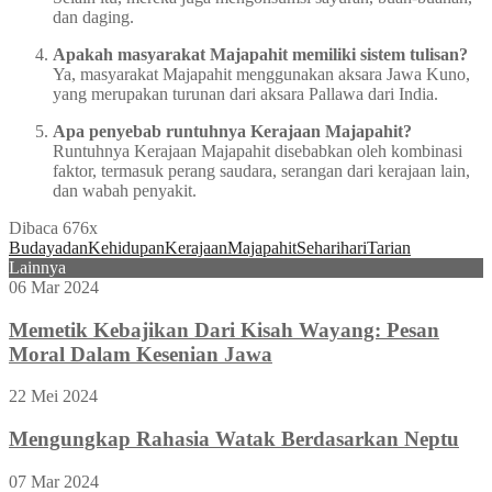
dan daging.
Apakah masyarakat Majapahit memiliki sistem tulisan?
Ya, masyarakat Majapahit menggunakan aksara Jawa Kuno,
yang merupakan turunan dari aksara Pallawa dari India.
Apa penyebab runtuhnya Kerajaan Majapahit?
Runtuhnya Kerajaan Majapahit disebabkan oleh kombinasi
faktor, termasuk perang saudara, serangan dari kerajaan lain,
dan wabah penyakit.
Dibaca 676x
Budaya
dan
Kehidupan
Kerajaan
Majapahit
Seharihari
Tarian
Lainnya
06 Mar 2024
Memetik Kebajikan Dari Kisah Wayang: Pesan
Moral Dalam Kesenian Jawa
22 Mei 2024
Mengungkap Rahasia Watak Berdasarkan Neptu
07 Mar 2024