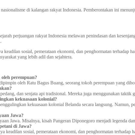
an nasionalisme di kalangan rakyat Indonesia. Pemberontakan ini me
sejarah perjuangan rakyat Indonesia melawan penindasan dan kesenjan
.
nya keadilan sosial, pemerataan ekonomi, dan penghormatan terhadap 
yarakat yang lebih adil dan sejahtera.
n oleh perempuan?
dipimpin oleh Ratu Bagus Buang, seorang tokoh perempuan yang dihor
takan?
pedang, dan senjata api tradisional. Mereka juga menggunakan taktik 
ingkan kekuasaan kolonial?
menggulingkan kekuasaan kolonial Belanda secara langsung. Namun, 
yaan Jawa?
aan Jawa. Misalnya, kisah Pangeran Diponegoro menjadi legenda dan d
petani di Jawa?
nya keadilan sosial, pemerataan ekonomi, dan penghormatan terhadap 