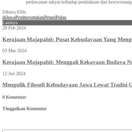
perlawanan rakyat terhadap penindasan dan kesewenan
Dibaca 830x
di
Jawa
Pemberontakan
Petani
Pulau
Lainnya
29 Feb 2024
Kerajaan Majapahit: Pusat Kebudayaan Yang Meng
03 Mar 2024
Kerajaan Majapahit: Menggali Kekayaan Budaya N
12 Jun 2024
Mengulik Filosofi Kebudayaan Jawa Lewat Tradisi 
0 Komentar
Tinggalkan Komentar