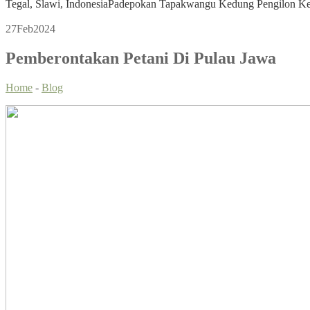
Tegal, Slawi, Indonesia
Padepokan Tapakwangu Kedung Pengilon Kec
27
Feb
2024
Pemberontakan Petani Di Pulau Jawa
Home
-
Blog