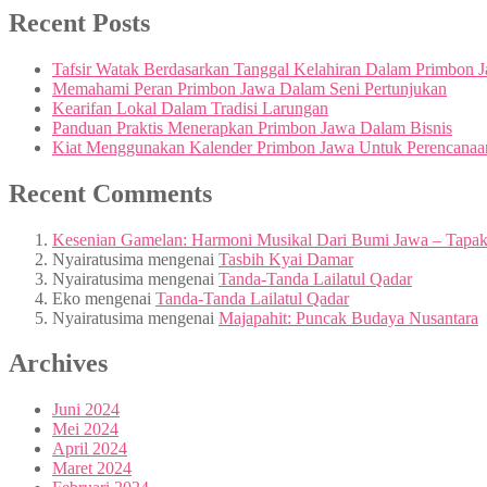
Recent Posts
Tafsir Watak Berdasarkan Tanggal Kelahiran Dalam Primbon 
Memahami Peran Primbon Jawa Dalam Seni Pertunjukan
Kearifan Lokal Dalam Tradisi Larungan
Panduan Praktis Menerapkan Primbon Jawa Dalam Bisnis
Kiat Menggunakan Kalender Primbon Jawa Untuk Perencanaa
Recent Comments
Kesenian Gamelan: Harmoni Musikal Dari Bumi Jawa – Tapa
Nyairatusima
mengenai
Tasbih Kyai Damar
Nyairatusima
mengenai
Tanda-Tanda Lailatul Qadar
Eko
mengenai
Tanda-Tanda Lailatul Qadar
Nyairatusima
mengenai
Majapahit: Puncak Budaya Nusantara
Archives
Juni 2024
Mei 2024
April 2024
Maret 2024