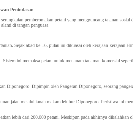
awan Penindasan
ari serangkaian pemberontakan petani yang mengguncang tatanan sosial
 alami di tangan penguasa.
rtanian. Sejak abad ke-16, pulau ini dikuasai oleh kerajaan-kerajaan
. Sistem ini memaksa petani untuk menanam tanaman komersial seperti
akan Diponegoro. Dipimpin oleh Pangeran Diponegoro, seorang pangera
unan jalan melalui tanah makam leluhur Diponegoro. Peristiwa ini 
atkan lebih dari 200.000 petani. Meskipun pada akhirnya dikalahkan 