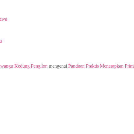
Jawa
n
kwangu Kedung Pengilon
mengenai
Panduan Praktis Menerapkan Prim