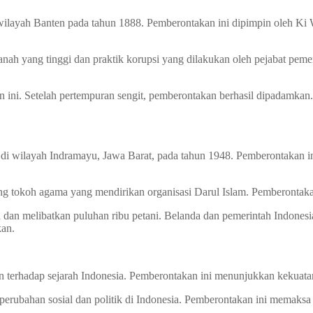
 wilayah Banten pada tahun 1888. Pemberontakan ini dipimpin oleh K
anah yang tinggi dan praktik korupsi yang dilakukan oleh pejabat pem
ini. Setelah pertempuran sengit, pemberontakan berhasil dipadamka
i wilayah Indramayu, Jawa Barat, pada tahun 1948. Pemberontakan ini
 tokoh agama yang mendirikan organisasi Darul Islam. Pemberontakan 
 dan melibatkan puluhan ribu petani. Belanda dan pemerintah Indone
kan.
 terhadap sejarah Indonesia. Pemberontakan ini menunjukkan kekuatan
perubahan sosial dan politik di Indonesia. Pemberontakan ini memaks