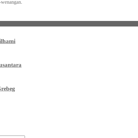
g-wenangan.
ilhami
usantara
Grebeg