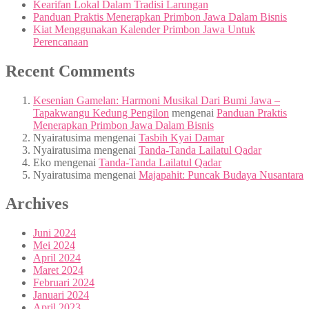
Kearifan Lokal Dalam Tradisi Larungan
Panduan Praktis Menerapkan Primbon Jawa Dalam Bisnis
Kiat Menggunakan Kalender Primbon Jawa Untuk
Perencanaan
Recent Comments
Kesenian Gamelan: Harmoni Musikal Dari Bumi Jawa –
Tapakwangu Kedung Pengilon
mengenai
Panduan Praktis
Menerapkan Primbon Jawa Dalam Bisnis
Nyairatusima
mengenai
Tasbih Kyai Damar
Nyairatusima
mengenai
Tanda-Tanda Lailatul Qadar
Eko
mengenai
Tanda-Tanda Lailatul Qadar
Nyairatusima
mengenai
Majapahit: Puncak Budaya Nusantara
Archives
Juni 2024
Mei 2024
April 2024
Maret 2024
Februari 2024
Januari 2024
April 2023