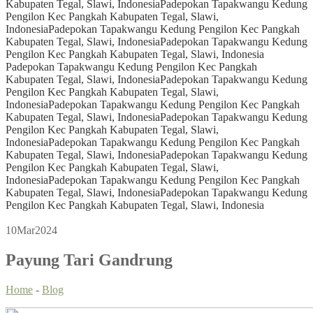
Kabupaten Tegal, Slawi, Indonesia
Padepokan Tapakwangu Kedung
Pengilon Kec Pangkah Kabupaten Tegal, Slawi,
Indonesia
Padepokan Tapakwangu Kedung Pengilon Kec Pangkah
Kabupaten Tegal, Slawi, Indonesia
Padepokan Tapakwangu Kedung
Pengilon Kec Pangkah Kabupaten Tegal, Slawi, Indonesia
Padepokan Tapakwangu Kedung Pengilon Kec Pangkah
Kabupaten Tegal, Slawi, Indonesia
Padepokan Tapakwangu Kedung
Pengilon Kec Pangkah Kabupaten Tegal, Slawi,
Indonesia
Padepokan Tapakwangu Kedung Pengilon Kec Pangkah
Kabupaten Tegal, Slawi, Indonesia
Padepokan Tapakwangu Kedung
Pengilon Kec Pangkah Kabupaten Tegal, Slawi,
Indonesia
Padepokan Tapakwangu Kedung Pengilon Kec Pangkah
Kabupaten Tegal, Slawi, Indonesia
Padepokan Tapakwangu Kedung
Pengilon Kec Pangkah Kabupaten Tegal, Slawi,
Indonesia
Padepokan Tapakwangu Kedung Pengilon Kec Pangkah
Kabupaten Tegal, Slawi, Indonesia
Padepokan Tapakwangu Kedung
Pengilon Kec Pangkah Kabupaten Tegal, Slawi, Indonesia
10
Mar
2024
Payung Tari Gandrung
Home
-
Blog