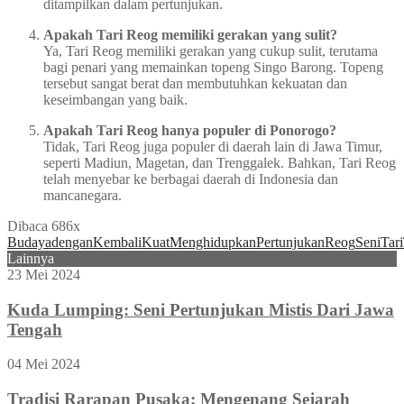
ditampilkan dalam pertunjukan.
Apakah Tari Reog memiliki gerakan yang sulit?
Ya, Tari Reog memiliki gerakan yang cukup sulit, terutama
bagi penari yang memainkan topeng Singo Barong. Topeng
tersebut sangat berat dan membutuhkan kekuatan dan
keseimbangan yang baik.
Apakah Tari Reog hanya populer di Ponorogo?
Tidak, Tari Reog juga populer di daerah lain di Jawa Timur,
seperti Madiun, Magetan, dan Trenggalek. Bahkan, Tari Reog
telah menyebar ke berbagai daerah di Indonesia dan
mancanegara.
Dibaca 686x
Budaya
dengan
Kembali
Kuat
Menghidupkan
Pertunjukan
Reog
Seni
Tari
Lainnya
23 Mei 2024
Kuda Lumping: Seni Pertunjukan Mistis Dari Jawa
Tengah
04 Mei 2024
Tradisi Rarapan Pusaka: Mengenang Sejarah