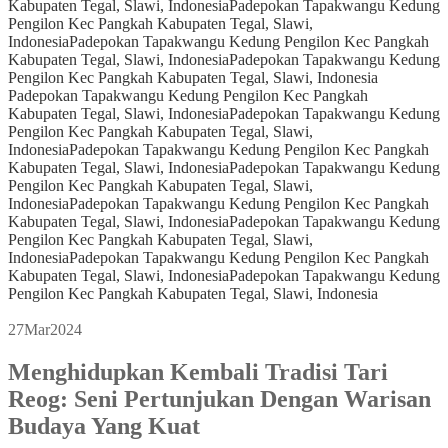
Kabupaten Tegal, Slawi, Indonesia
Padepokan Tapakwangu Kedung
Pengilon Kec Pangkah Kabupaten Tegal, Slawi,
Indonesia
Padepokan Tapakwangu Kedung Pengilon Kec Pangkah
Kabupaten Tegal, Slawi, Indonesia
Padepokan Tapakwangu Kedung
Pengilon Kec Pangkah Kabupaten Tegal, Slawi, Indonesia
Padepokan Tapakwangu Kedung Pengilon Kec Pangkah
Kabupaten Tegal, Slawi, Indonesia
Padepokan Tapakwangu Kedung
Pengilon Kec Pangkah Kabupaten Tegal, Slawi,
Indonesia
Padepokan Tapakwangu Kedung Pengilon Kec Pangkah
Kabupaten Tegal, Slawi, Indonesia
Padepokan Tapakwangu Kedung
Pengilon Kec Pangkah Kabupaten Tegal, Slawi,
Indonesia
Padepokan Tapakwangu Kedung Pengilon Kec Pangkah
Kabupaten Tegal, Slawi, Indonesia
Padepokan Tapakwangu Kedung
Pengilon Kec Pangkah Kabupaten Tegal, Slawi,
Indonesia
Padepokan Tapakwangu Kedung Pengilon Kec Pangkah
Kabupaten Tegal, Slawi, Indonesia
Padepokan Tapakwangu Kedung
Pengilon Kec Pangkah Kabupaten Tegal, Slawi, Indonesia
27
Mar
2024
Menghidupkan Kembali Tradisi Tari
Reog: Seni Pertunjukan Dengan Warisan
Budaya Yang Kuat