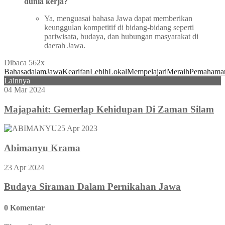
dunia kerja?
Ya, menguasai bahasa Jawa dapat memberikan
keunggulan kompetitif di bidang-bidang seperti
pariwisata, budaya, dan hubungan masyarakat di
daerah Jawa.
Dibaca 562x
Bahasa
dalam
Jawa
Kearifan
Lebih
Lokal
Mempelajari
Meraih
Pemahama
Lainnya
04 Mar 2024
Majapahit: Gemerlap Kehidupan Di Zaman Silam
25 Apr 2023
Abimanyu Krama
23 Apr 2024
Budaya Siraman Dalam Pernikahan Jawa
0 Komentar