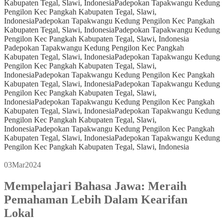
Kabupaten Tegal, Slawi, Indonesia
Padepokan Tapakwangu Kedung
Pengilon Kec Pangkah Kabupaten Tegal, Slawi,
Indonesia
Padepokan Tapakwangu Kedung Pengilon Kec Pangkah
Kabupaten Tegal, Slawi, Indonesia
Padepokan Tapakwangu Kedung
Pengilon Kec Pangkah Kabupaten Tegal, Slawi, Indonesia
Padepokan Tapakwangu Kedung Pengilon Kec Pangkah
Kabupaten Tegal, Slawi, Indonesia
Padepokan Tapakwangu Kedung
Pengilon Kec Pangkah Kabupaten Tegal, Slawi,
Indonesia
Padepokan Tapakwangu Kedung Pengilon Kec Pangkah
Kabupaten Tegal, Slawi, Indonesia
Padepokan Tapakwangu Kedung
Pengilon Kec Pangkah Kabupaten Tegal, Slawi,
Indonesia
Padepokan Tapakwangu Kedung Pengilon Kec Pangkah
Kabupaten Tegal, Slawi, Indonesia
Padepokan Tapakwangu Kedung
Pengilon Kec Pangkah Kabupaten Tegal, Slawi,
Indonesia
Padepokan Tapakwangu Kedung Pengilon Kec Pangkah
Kabupaten Tegal, Slawi, Indonesia
Padepokan Tapakwangu Kedung
Pengilon Kec Pangkah Kabupaten Tegal, Slawi, Indonesia
03
Mar
2024
Mempelajari Bahasa Jawa: Meraih
Pemahaman Lebih Dalam Kearifan
Lokal