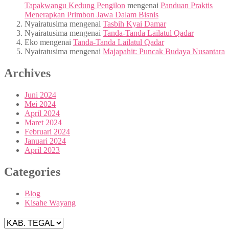
Tapakwangu Kedung Pengilon
mengenai
Panduan Praktis
Menerapkan Primbon Jawa Dalam Bisnis
Nyairatusima
mengenai
Tasbih Kyai Damar
Nyairatusima
mengenai
Tanda-Tanda Lailatul Qadar
Eko
mengenai
Tanda-Tanda Lailatul Qadar
Nyairatusima
mengenai
Majapahit: Puncak Budaya Nusantara
Archives
Juni 2024
Mei 2024
April 2024
Maret 2024
Februari 2024
Januari 2024
April 2023
Categories
Blog
Kisahe Wayang