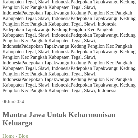
Kabupaten Tegal, Slawi, Indonesia
Padepokan Tapakwangu Kedung
Pengilon Kec Pangkah Kabupaten Tegal, Slawi,
Indonesia
Padepokan Tapakwangu Kedung Pengilon Kec Pangkah
Kabupaten Tegal, Slawi, Indonesia
Padepokan Tapakwangu Kedung
Pengilon Kec Pangkah Kabupaten Tegal, Slawi, Indonesia
Padepokan Tapakwangu Kedung Pengilon Kec Pangkah
Kabupaten Tegal, Slawi, Indonesia
Padepokan Tapakwangu Kedung
Pengilon Kec Pangkah Kabupaten Tegal, Slawi,
Indonesia
Padepokan Tapakwangu Kedung Pengilon Kec Pangkah
Kabupaten Tegal, Slawi, Indonesia
Padepokan Tapakwangu Kedung
Pengilon Kec Pangkah Kabupaten Tegal, Slawi,
Indonesia
Padepokan Tapakwangu Kedung Pengilon Kec Pangkah
Kabupaten Tegal, Slawi, Indonesia
Padepokan Tapakwangu Kedung
Pengilon Kec Pangkah Kabupaten Tegal, Slawi,
Indonesia
Padepokan Tapakwangu Kedung Pengilon Kec Pangkah
Kabupaten Tegal, Slawi, Indonesia
Padepokan Tapakwangu Kedung
Pengilon Kec Pangkah Kabupaten Tegal, Slawi, Indonesia
06
Jun
2024
Mantra Jawa Untuk Keharmonisan
Keluarga
Home
-
Blog