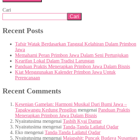
Cari
Cari
Recent Posts
Tafsir Watak Berdasarkan Tanggal Kelahiran Dalam Primbon
Jawa
Memahami Peran Primbon Jawa Dalam Seni Pertunjukan
Kearifan Lokal Dalam Tradisi Larungan
Panduan Praktis Menerapkan Primbon Jawa Dalam Bisnis
Kiat Menggunakan Kalender Primbon Jawa Untuk
Perencanaan
Recent Comments
Kesenian Gamelan: Harmoni Musikal Dari Bumi Jawa –
Tapakwangu Kedung Pengilon
mengenai
Panduan Praktis
Menerapkan Primbon Jawa Dalam Bisnis
Nyairatusima
mengenai
Tasbih Kyai Damar
Nyairatusima
mengenai
Tanda-Tanda Lailatul Qadar
Eko
mengenai
Tanda-Tanda Lailatul Qadar
Nyairatusima
mengenai
Majapahit: Puncak Budaya Nusantara