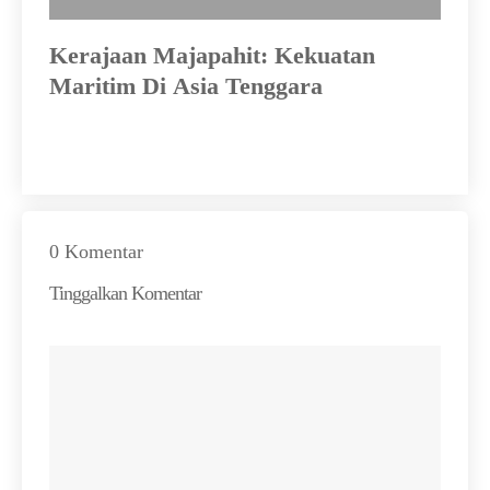
h
Kerajaan Majapahit: Kekuatan
Ma
n
Maritim Di Asia Tenggara
In
0 Komentar
Tinggalkan Komentar