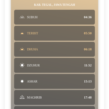
KAB. TEGAL, JAWA TENGAH
SUBUH
04:36
TERBIT
05:50
DHUHA
06:18
DZUHUR
11:52
ASHAR
15:13
MAGHRIB
17:48