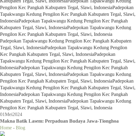
Kabupaten Tegal, Slawi, Indonesia
Padepokan Tapakwangu Kedung
Pengilon Kec Pangkah Kabupaten Tegal, Slawi, Indonesia
Padepokan
Tapakwangu Kedung Pengilon Kec Pangkah Kabupaten Tegal, Slawi,
Indonesia
Padepokan Tapakwangu Kedung Pengilon Kec Pangkah
Kabupaten Tegal, Slawi, Indonesia
Padepokan Tapakwangu Kedung
Pengilon Kec Pangkah Kabupaten Tegal, Slawi, Indonesia
Padepokan Tapakwangu Kedung Pengilon Kec Pangkah Kabupaten
Tegal, Slawi, Indonesia
Padepokan Tapakwangu Kedung Pengilon
Kec Pangkah Kabupaten Tegal, Slawi, Indonesia
Padepokan
Tapakwangu Kedung Pengilon Kec Pangkah Kabupaten Tegal, Slawi,
Indonesia
Padepokan Tapakwangu Kedung Pengilon Kec Pangkah
Kabupaten Tegal, Slawi, Indonesia
Padepokan Tapakwangu Kedung
Pengilon Kec Pangkah Kabupaten Tegal, Slawi, Indonesia
Padepokan
Tapakwangu Kedung Pengilon Kec Pangkah Kabupaten Tegal, Slawi,
Indonesia
Padepokan Tapakwangu Kedung Pengilon Kec Pangkah
Kabupaten Tegal, Slawi, Indonesia
Padepokan Tapakwangu Kedung
Pengilon Kec Pangkah Kabupaten Tegal, Slawi, Indonesia
01
Mei
2024
Makna Batik Lasem: Perpaduan Budaya Jawa-Tionghoa
Home
-
Blog