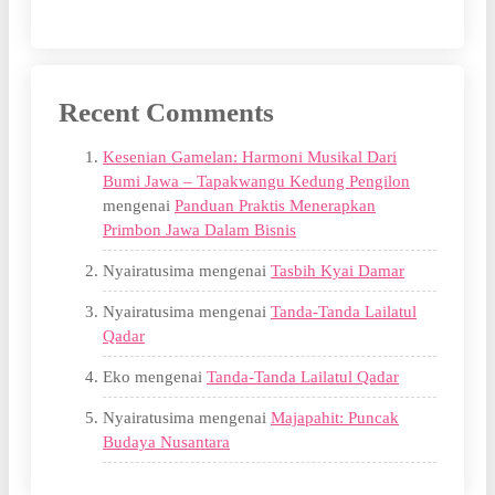
Recent Comments
Kesenian Gamelan: Harmoni Musikal Dari
Bumi Jawa – Tapakwangu Kedung Pengilon
mengenai
Panduan Praktis Menerapkan
Primbon Jawa Dalam Bisnis
Nyairatusima
mengenai
Tasbih Kyai Damar
Nyairatusima
mengenai
Tanda-Tanda Lailatul
Qadar
Eko
mengenai
Tanda-Tanda Lailatul Qadar
Nyairatusima
mengenai
Majapahit: Puncak
Budaya Nusantara