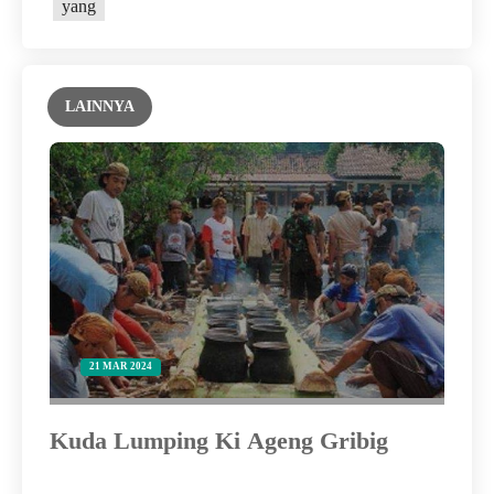
yang
LAINNYA
21 MAR 2024
at
Kuda Lumping Ki Ageng Gribig
Ke
Ri