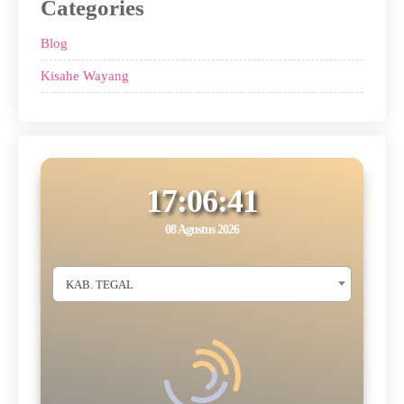
Categories
Blog
Kisahe Wayang
17:06:42
08 Agustus 2026
KAB. TEGAL