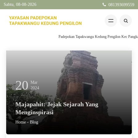
Sabtu, 08-08-2026
081393699559
Padepokan Tapakwangu Kedung Pengilon Kec Pangkah Kabu
20
Mar
2024
Majapahit: Jejak Sejarah Yang
Menginspirasi
Home
-
Blog