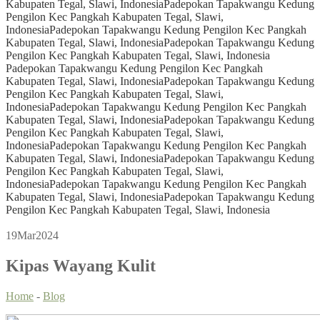
Kabupaten Tegal, Slawi, Indonesia
Padepokan Tapakwangu Kedung
Pengilon Kec Pangkah Kabupaten Tegal, Slawi,
Indonesia
Padepokan Tapakwangu Kedung Pengilon Kec Pangkah
Kabupaten Tegal, Slawi, Indonesia
Padepokan Tapakwangu Kedung
Pengilon Kec Pangkah Kabupaten Tegal, Slawi, Indonesia
Padepokan Tapakwangu Kedung Pengilon Kec Pangkah
Kabupaten Tegal, Slawi, Indonesia
Padepokan Tapakwangu Kedung
Pengilon Kec Pangkah Kabupaten Tegal, Slawi,
Indonesia
Padepokan Tapakwangu Kedung Pengilon Kec Pangkah
Kabupaten Tegal, Slawi, Indonesia
Padepokan Tapakwangu Kedung
Pengilon Kec Pangkah Kabupaten Tegal, Slawi,
Indonesia
Padepokan Tapakwangu Kedung Pengilon Kec Pangkah
Kabupaten Tegal, Slawi, Indonesia
Padepokan Tapakwangu Kedung
Pengilon Kec Pangkah Kabupaten Tegal, Slawi,
Indonesia
Padepokan Tapakwangu Kedung Pengilon Kec Pangkah
Kabupaten Tegal, Slawi, Indonesia
Padepokan Tapakwangu Kedung
Pengilon Kec Pangkah Kabupaten Tegal, Slawi, Indonesia
19
Mar
2024
Kipas Wayang Kulit
Home
-
Blog