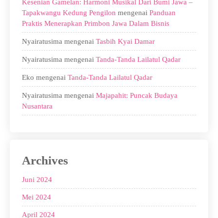
Kesenian Gamelan: Harmoni Musikal Dari Bumi Jawa –
Tapakwangu Kedung Pengilon
mengenai
Panduan
Praktis Menerapkan Primbon Jawa Dalam Bisnis
Nyairatusima
mengenai
Tasbih Kyai Damar
Nyairatusima
mengenai
Tanda-Tanda Lailatul Qadar
Eko
mengenai
Tanda-Tanda Lailatul Qadar
Nyairatusima
mengenai
Majapahit: Puncak Budaya
Nusantara
Archives
Juni 2024
Mei 2024
April 2024