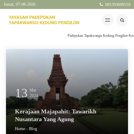
Jumat, 07-08-2026
081393699559
Padepokan Tapakwangu Kedung Pengilon Kec Pangk
13
Mar
2024
Kerajaan Majapahit: Tawarikh
Nusantara Yang Agung
Home
-
Blog