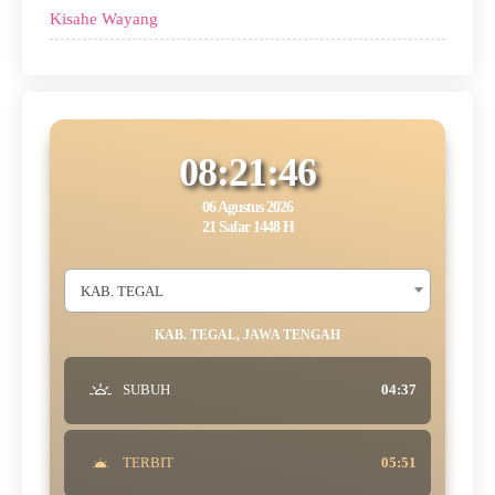
Kisahe Wayang
08:21:46
06 Agustus 2026
21 Safar 1448 H
KAB. TEGAL
KAB. TEGAL, JAWA TENGAH
SUBUH
04:37
TERBIT
05:51