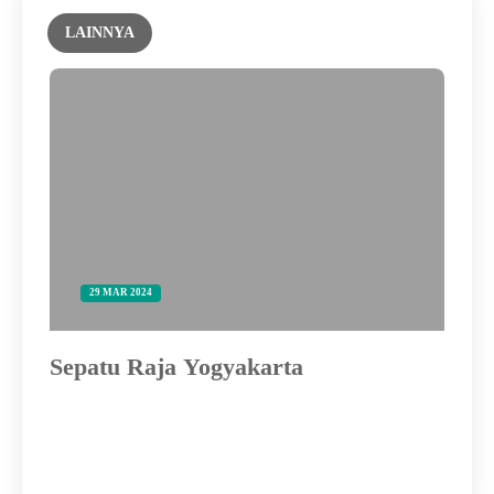
LAINNYA
29 MAR 2024
Sepatu Raja Yogyakarta
Ku