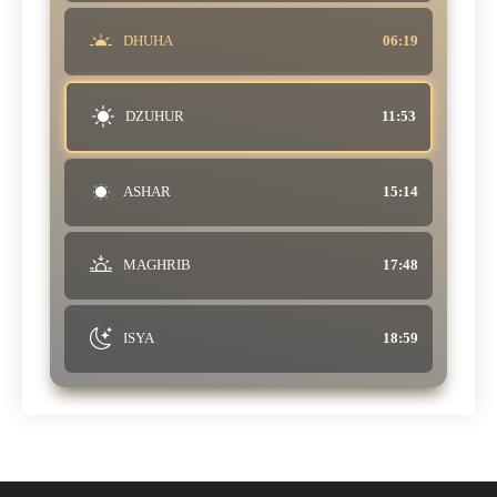
DHUHA
06:19
DZUHUR
11:53
ASHAR
15:14
MAGHRIB
17:48
ISYA
18:59