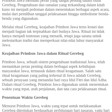
Primbon Jawa memiliki peran yang sangat penting dalam ritual
Gerebeg. Pengetahuan dan ramalan yang terkandung dalam kitab
kuno ini menjadi pedoman dalam menentukan berbagai aspek acara,
mulai dari pemilihan tanggal pelaksanaan hingga simbolisme benda-
benda yang digunakan.
Melalui ritual Gerebeg, keajaiban Primbon Jawa terus lestari dan
menjadi bagian tak terpisahkan dari budaya Jawa. Ritual ini tidak
hanya menjadi tontonan yang menarik, tetapi juga sarana untuk
melestarikan tradisi dan memperkuat nilai-nilai luhur masyarakat
Jawa.
Keajaiban Primbon Jawa dalam Ritual Gerebeg
Primbon Jawa, sebuah sistem pengetahuan tradisional Jawa, telah
memainkan peran penting dalam berbagai aspek kehidupan
masyarakat Jawa, termasuk dalam ritual keagamaan. Salah satu
ritual keagamaan yang paling terkenal di Jawa adalah Gerebeg,
sebuah perayaan yang menandai hari raya Idul Fitri dan Idul Adha.
Dalam ritual Gerebeg, Primbon Jawa digunakan untuk menentukan
waktu yang tepat, arah perjalanan, dan tata cara pelaksanaan ritual.
Penentuan Waktu Gerebeg
Menurut Primbon Jawa, waktu yang tepat untuk melaksanakan
Gerebeg ditentukan berdasarkan perhitungan hari pasaran, yaitu hari