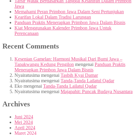
Tafsir Watak Berdasarkan Tanggal Kelahiran Dalam Primbon
Jawa
Memahami Peran Primbon Jawa Dalam Seni Pertunjukan
Kearifan Lokal Dalam Tradisi Larungan
Panduan Praktis Menerapkan Primbon Jawa Dalam Bisnis
Kiat Menggunakan Kalender Primbon Jawa Untuk
Perencanaan
Recent Comments
Kesenian Gamelan: Harmoni Musikal Dari Bumi Jawa –
Tapakwangu Kedung Pengilon
mengenai
Panduan Praktis
Menerapkan Primbon Jawa Dalam Bisnis
Nyairatusima
mengenai
Tasbih Kyai Damar
Nyairatusima
mengenai
Tanda-Tanda Lailatul Qadar
Eko
mengenai
Tanda-Tanda Lailatul Qadar
Nyairatusima
mengenai
Majapahit: Puncak Budaya Nusantara
Archives
Juni 2024
Mei 2024
April 2024
Maret 2024