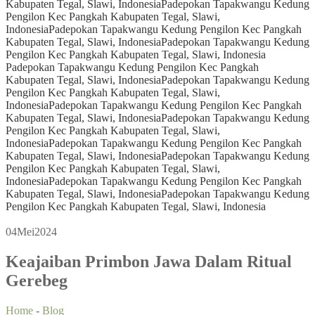
Kabupaten Tegal, Slawi, Indonesia
Padepokan Tapakwangu Kedung
Pengilon Kec Pangkah Kabupaten Tegal, Slawi,
Indonesia
Padepokan Tapakwangu Kedung Pengilon Kec Pangkah
Kabupaten Tegal, Slawi, Indonesia
Padepokan Tapakwangu Kedung
Pengilon Kec Pangkah Kabupaten Tegal, Slawi, Indonesia
Padepokan Tapakwangu Kedung Pengilon Kec Pangkah
Kabupaten Tegal, Slawi, Indonesia
Padepokan Tapakwangu Kedung
Pengilon Kec Pangkah Kabupaten Tegal, Slawi,
Indonesia
Padepokan Tapakwangu Kedung Pengilon Kec Pangkah
Kabupaten Tegal, Slawi, Indonesia
Padepokan Tapakwangu Kedung
Pengilon Kec Pangkah Kabupaten Tegal, Slawi,
Indonesia
Padepokan Tapakwangu Kedung Pengilon Kec Pangkah
Kabupaten Tegal, Slawi, Indonesia
Padepokan Tapakwangu Kedung
Pengilon Kec Pangkah Kabupaten Tegal, Slawi,
Indonesia
Padepokan Tapakwangu Kedung Pengilon Kec Pangkah
Kabupaten Tegal, Slawi, Indonesia
Padepokan Tapakwangu Kedung
Pengilon Kec Pangkah Kabupaten Tegal, Slawi, Indonesia
04
Mei
2024
Keajaiban Primbon Jawa Dalam Ritual
Gerebeg
Home
-
Blog