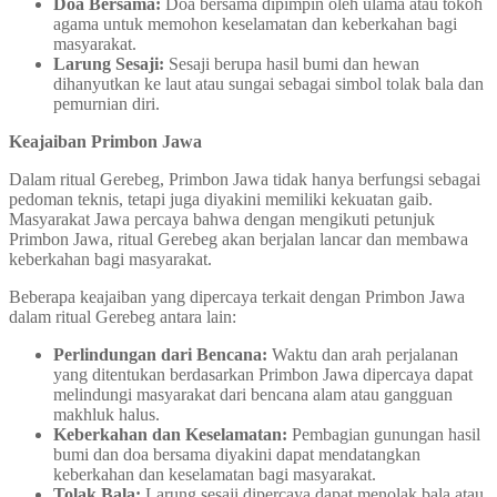
Doa Bersama:
Doa bersama dipimpin oleh ulama atau tokoh
agama untuk memohon keselamatan dan keberkahan bagi
masyarakat.
Larung Sesaji:
Sesaji berupa hasil bumi dan hewan
dihanyutkan ke laut atau sungai sebagai simbol tolak bala dan
pemurnian diri.
Keajaiban Primbon Jawa
Dalam ritual Gerebeg, Primbon Jawa tidak hanya berfungsi sebagai
pedoman teknis, tetapi juga diyakini memiliki kekuatan gaib.
Masyarakat Jawa percaya bahwa dengan mengikuti petunjuk
Primbon Jawa, ritual Gerebeg akan berjalan lancar dan membawa
keberkahan bagi masyarakat.
Beberapa keajaiban yang dipercaya terkait dengan Primbon Jawa
dalam ritual Gerebeg antara lain:
Perlindungan dari Bencana:
Waktu dan arah perjalanan
yang ditentukan berdasarkan Primbon Jawa dipercaya dapat
melindungi masyarakat dari bencana alam atau gangguan
makhluk halus.
Keberkahan dan Keselamatan:
Pembagian gunungan hasil
bumi dan doa bersama diyakini dapat mendatangkan
keberkahan dan keselamatan bagi masyarakat.
Tolak Bala:
Larung sesaji dipercaya dapat menolak bala atau