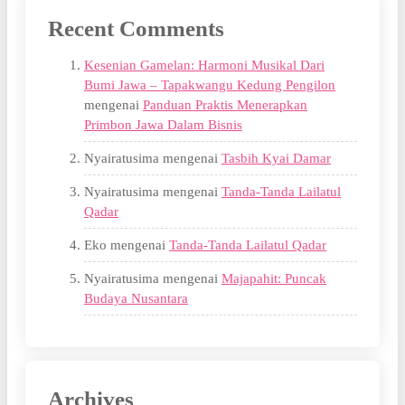
Recent Comments
Kesenian Gamelan: Harmoni Musikal Dari
Bumi Jawa – Tapakwangu Kedung Pengilon
mengenai
Panduan Praktis Menerapkan
Primbon Jawa Dalam Bisnis
Nyairatusima
mengenai
Tasbih Kyai Damar
Nyairatusima
mengenai
Tanda-Tanda Lailatul
Qadar
Eko
mengenai
Tanda-Tanda Lailatul Qadar
Nyairatusima
mengenai
Majapahit: Puncak
Budaya Nusantara
Archives