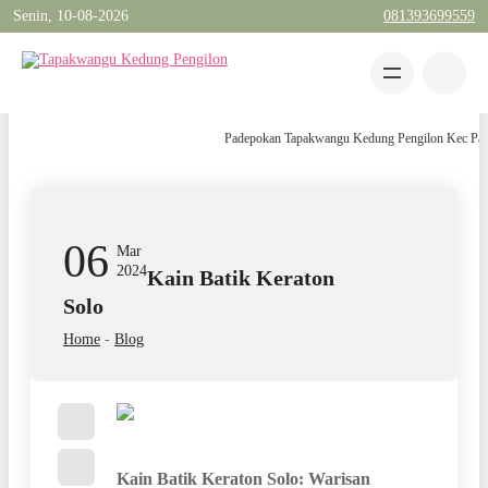
Senin, 10-08-2026
081393699559
Padepokan Tapakwangu Kedung Pengilon Kec Pangkah 
06
Mar
2024
Kain Batik Keraton
Solo
Home
-
Blog
Kain Batik Keraton Solo: Warisan