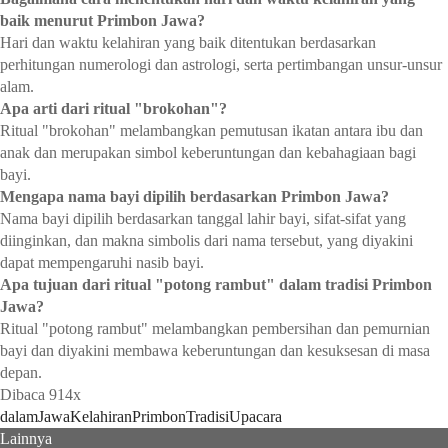
baik menurut Primbon Jawa?
Hari dan waktu kelahiran yang baik ditentukan berdasarkan
perhitungan numerologi dan astrologi, serta pertimbangan unsur-unsur
alam.
Apa arti dari ritual "brokohan"?
Ritual "brokohan" melambangkan pemutusan ikatan antara ibu dan
anak dan merupakan simbol keberuntungan dan kebahagiaan bagi
bayi.
Mengapa nama bayi dipilih berdasarkan Primbon Jawa?
Nama bayi dipilih berdasarkan tanggal lahir bayi, sifat-sifat yang
diinginkan, dan makna simbolis dari nama tersebut, yang diyakini
dapat mempengaruhi nasib bayi.
Apa tujuan dari ritual "potong rambut" dalam tradisi Primbon
Jawa?
Ritual "potong rambut" melambangkan pembersihan dan pemurnian
bayi dan diyakini membawa keberuntungan dan kesuksesan di masa
depan.
Dibaca 914x
dalam
Jawa
Kelahiran
Primbon
Tradisi
Upacara
Lainnya