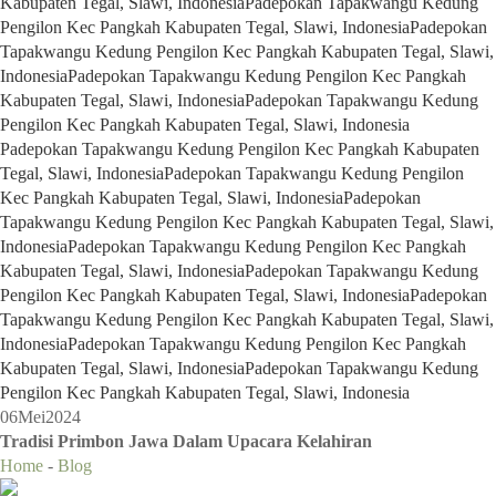
Kabupaten Tegal, Slawi, Indonesia
Padepokan Tapakwangu Kedung
Pengilon Kec Pangkah Kabupaten Tegal, Slawi, Indonesia
Padepokan
Tapakwangu Kedung Pengilon Kec Pangkah Kabupaten Tegal, Slawi,
Indonesia
Padepokan Tapakwangu Kedung Pengilon Kec Pangkah
Kabupaten Tegal, Slawi, Indonesia
Padepokan Tapakwangu Kedung
Pengilon Kec Pangkah Kabupaten Tegal, Slawi, Indonesia
Padepokan Tapakwangu Kedung Pengilon Kec Pangkah Kabupaten
Tegal, Slawi, Indonesia
Padepokan Tapakwangu Kedung Pengilon
Kec Pangkah Kabupaten Tegal, Slawi, Indonesia
Padepokan
Tapakwangu Kedung Pengilon Kec Pangkah Kabupaten Tegal, Slawi,
Indonesia
Padepokan Tapakwangu Kedung Pengilon Kec Pangkah
Kabupaten Tegal, Slawi, Indonesia
Padepokan Tapakwangu Kedung
Pengilon Kec Pangkah Kabupaten Tegal, Slawi, Indonesia
Padepokan
Tapakwangu Kedung Pengilon Kec Pangkah Kabupaten Tegal, Slawi,
Indonesia
Padepokan Tapakwangu Kedung Pengilon Kec Pangkah
Kabupaten Tegal, Slawi, Indonesia
Padepokan Tapakwangu Kedung
Pengilon Kec Pangkah Kabupaten Tegal, Slawi, Indonesia
06
Mei
2024
Tradisi Primbon Jawa Dalam Upacara Kelahiran
Home
-
Blog