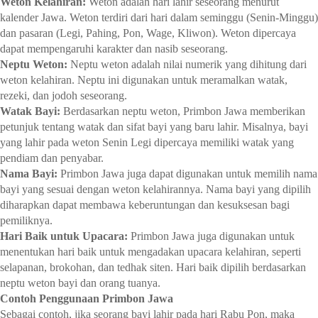
Weton Kelahiran:
Weton adalah hari lahir seseorang menurut
kalender Jawa. Weton terdiri dari hari dalam seminggu (Senin-Minggu)
dan pasaran (Legi, Pahing, Pon, Wage, Kliwon). Weton dipercaya
dapat mempengaruhi karakter dan nasib seseorang.
Neptu Weton:
Neptu weton adalah nilai numerik yang dihitung dari
weton kelahiran. Neptu ini digunakan untuk meramalkan watak,
rezeki, dan jodoh seseorang.
Watak Bayi:
Berdasarkan neptu weton, Primbon Jawa memberikan
petunjuk tentang watak dan sifat bayi yang baru lahir. Misalnya, bayi
yang lahir pada weton Senin Legi dipercaya memiliki watak yang
pendiam dan penyabar.
Nama Bayi:
Primbon Jawa juga dapat digunakan untuk memilih nama
bayi yang sesuai dengan weton kelahirannya. Nama bayi yang dipilih
diharapkan dapat membawa keberuntungan dan kesuksesan bagi
pemiliknya.
Hari Baik untuk Upacara:
Primbon Jawa juga digunakan untuk
menentukan hari baik untuk mengadakan upacara kelahiran, seperti
selapanan, brokohan, dan tedhak siten. Hari baik dipilih berdasarkan
neptu weton bayi dan orang tuanya.
Contoh Penggunaan Primbon Jawa
Sebagai contoh, jika seorang bayi lahir pada hari Rabu Pon, maka