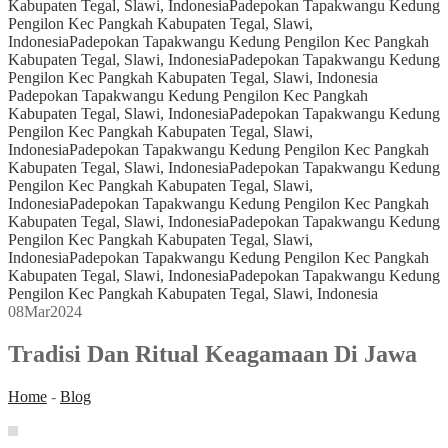
Kabupaten Tegal, Slawi, Indonesia
Padepokan Tapakwangu Kedung
Pengilon Kec Pangkah Kabupaten Tegal, Slawi,
Indonesia
Padepokan Tapakwangu Kedung Pengilon Kec Pangkah
Kabupaten Tegal, Slawi, Indonesia
Padepokan Tapakwangu Kedung
Pengilon Kec Pangkah Kabupaten Tegal, Slawi, Indonesia
Padepokan Tapakwangu Kedung Pengilon Kec Pangkah
Kabupaten Tegal, Slawi, Indonesia
Padepokan Tapakwangu Kedung
Pengilon Kec Pangkah Kabupaten Tegal, Slawi,
Indonesia
Padepokan Tapakwangu Kedung Pengilon Kec Pangkah
Kabupaten Tegal, Slawi, Indonesia
Padepokan Tapakwangu Kedung
Pengilon Kec Pangkah Kabupaten Tegal, Slawi,
Indonesia
Padepokan Tapakwangu Kedung Pengilon Kec Pangkah
Kabupaten Tegal, Slawi, Indonesia
Padepokan Tapakwangu Kedung
Pengilon Kec Pangkah Kabupaten Tegal, Slawi,
Indonesia
Padepokan Tapakwangu Kedung Pengilon Kec Pangkah
Kabupaten Tegal, Slawi, Indonesia
Padepokan Tapakwangu Kedung
Pengilon Kec Pangkah Kabupaten Tegal, Slawi, Indonesia
08
Mar
2024
Tradisi Dan Ritual Keagamaan Di Jawa
Home
-
Blog