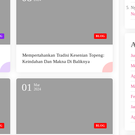
Ny
Nu
OG
BLOG
A
Mempertahankan Tradisi Kesenian Topeng:
Ju
Keindahan Dan Makna Di Baliknya
Me
Ap
01
Mar
Ma
2024
Fe
Ja
Ap
OG
BLOG