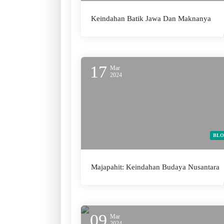
Keindahan Batik Jawa Dan Maknanya
17
Mar
2024
BL
Majapahit: Keindahan Budaya Nusantara
09
Mar
2024