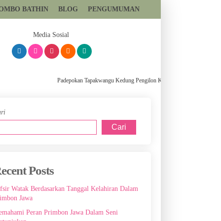
TOMBO BATHIN
BLOG
PENGUMUMAN
081393699559
Media Sosial
Padepokan Tapakwangu Kedung Pengilon Kec Pangkah Kabupaten Tegal, 
ri
Cari
ecent Posts
fsir Watak Berdasarkan Tanggal Kelahiran Dalam
imbon Jawa
mahami Peran Primbon Jawa Dalam Seni