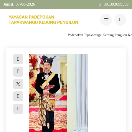
Jumat, 07-08-2026
081393699559
03
Mar
2024
Sepatu Raja Surakarta
Padepokan Tapakwangu Kedung Pengilon Kec Pang
Home
-
Blog