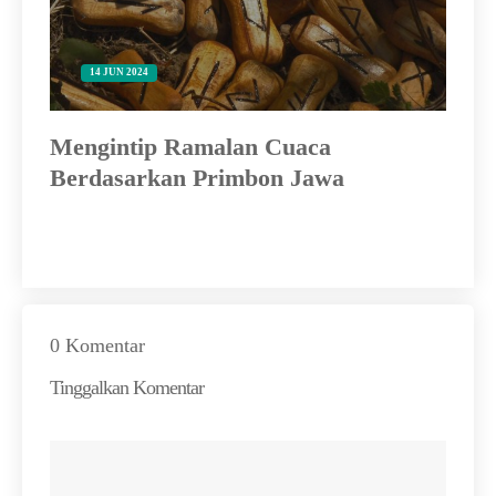
14 JUN 2024
Mengintip Ramalan Cuaca
Ke
Berdasarkan Primbon Jawa
Je
0 Komentar
Tinggalkan Komentar