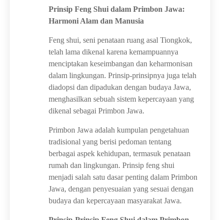
Prinsip Feng Shui dalam Primbon Jawa:
Harmoni Alam dan Manusia
Feng shui, seni penataan ruang asal Tiongkok,
telah lama dikenal karena kemampuannya
menciptakan keseimbangan dan keharmonisan
dalam lingkungan. Prinsip-prinsipnya juga telah
diadopsi dan dipadukan dengan budaya Jawa,
menghasilkan sebuah sistem kepercayaan yang
dikenal sebagai Primbon Jawa.
Primbon Jawa adalah kumpulan pengetahuan
tradisional yang berisi pedoman tentang
berbagai aspek kehidupan, termasuk penataan
rumah dan lingkungan. Prinsip feng shui
menjadi salah satu dasar penting dalam Primbon
Jawa, dengan penyesuaian yang sesuai dengan
budaya dan kepercayaan masyarakat Jawa.
Prinsip-Prinsip Feng Shui dalam Primbon