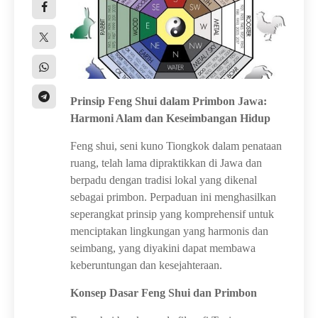
Prinsip Feng Shui dalam Primbon Jawa:
Harmoni Alam dan Keseimbangan Hidup
Feng shui, seni kuno Tiongkok dalam penataan
ruang, telah lama dipraktikkan di Jawa dan
berpadu dengan tradisi lokal yang dikenal
sebagai primbon. Perpaduan ini menghasilkan
seperangkat prinsip yang komprehensif untuk
menciptakan lingkungan yang harmonis dan
seimbang, yang diyakini dapat membawa
keberuntungan dan kesejahteraan.
Konsep Dasar Feng Shui dan Primbon