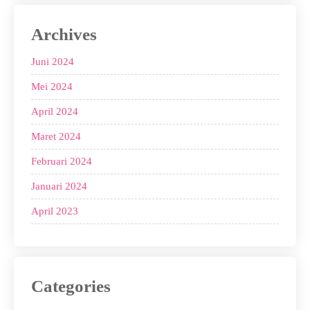
Archives
Juni 2024
Mei 2024
April 2024
Maret 2024
Februari 2024
Januari 2024
April 2023
Categories