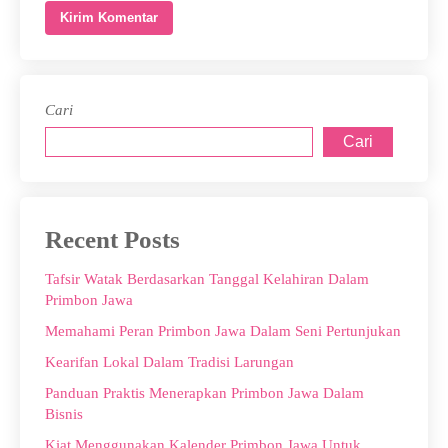
Cari
Cari
Recent Posts
Tafsir Watak Berdasarkan Tanggal Kelahiran Dalam
Primbon Jawa
Memahami Peran Primbon Jawa Dalam Seni Pertunjukan
Kearifan Lokal Dalam Tradisi Larungan
Panduan Praktis Menerapkan Primbon Jawa Dalam
Bisnis
Kiat Menggunakan Kalender Primbon Jawa Untuk