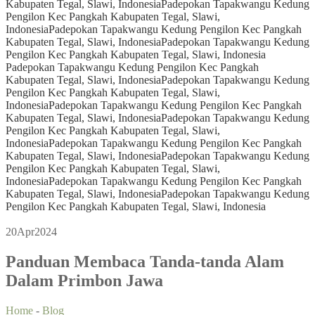
Kabupaten Tegal, Slawi, Indonesia
Padepokan Tapakwangu Kedung
Pengilon Kec Pangkah Kabupaten Tegal, Slawi,
Indonesia
Padepokan Tapakwangu Kedung Pengilon Kec Pangkah
Kabupaten Tegal, Slawi, Indonesia
Padepokan Tapakwangu Kedung
Pengilon Kec Pangkah Kabupaten Tegal, Slawi, Indonesia
Padepokan Tapakwangu Kedung Pengilon Kec Pangkah
Kabupaten Tegal, Slawi, Indonesia
Padepokan Tapakwangu Kedung
Pengilon Kec Pangkah Kabupaten Tegal, Slawi,
Indonesia
Padepokan Tapakwangu Kedung Pengilon Kec Pangkah
Kabupaten Tegal, Slawi, Indonesia
Padepokan Tapakwangu Kedung
Pengilon Kec Pangkah Kabupaten Tegal, Slawi,
Indonesia
Padepokan Tapakwangu Kedung Pengilon Kec Pangkah
Kabupaten Tegal, Slawi, Indonesia
Padepokan Tapakwangu Kedung
Pengilon Kec Pangkah Kabupaten Tegal, Slawi,
Indonesia
Padepokan Tapakwangu Kedung Pengilon Kec Pangkah
Kabupaten Tegal, Slawi, Indonesia
Padepokan Tapakwangu Kedung
Pengilon Kec Pangkah Kabupaten Tegal, Slawi, Indonesia
20
Apr
2024
Panduan Membaca Tanda-tanda Alam
Dalam Primbon Jawa
Home
-
Blog