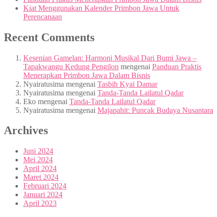
Kiat Menggunakan Kalender Primbon Jawa Untuk
Perencanaan
Recent Comments
Kesenian Gamelan: Harmoni Musikal Dari Bumi Jawa –
Tapakwangu Kedung Pengilon
mengenai
Panduan Praktis
Menerapkan Primbon Jawa Dalam Bisnis
Nyairatusima
mengenai
Tasbih Kyai Damar
Nyairatusima
mengenai
Tanda-Tanda Lailatul Qadar
Eko
mengenai
Tanda-Tanda Lailatul Qadar
Nyairatusima
mengenai
Majapahit: Puncak Budaya Nusantara
Archives
Juni 2024
Mei 2024
April 2024
Maret 2024
Februari 2024
Januari 2024
April 2023