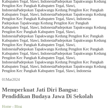
Kabupaten Tegal, Slawi, Indonesia
Padepokan Tapakwangu Kedung
Pengilon Kec Pangkah Kabupaten Tegal, Slawi,
Indonesia
Padepokan Tapakwangu Kedung Pengilon Kec Pangkah
Kabupaten Tegal, Slawi, Indonesia
Padepokan Tapakwangu Kedung
Pengilon Kec Pangkah Kabupaten Tegal, Slawi, Indonesia
Padepokan Tapakwangu Kedung Pengilon Kec Pangkah
Kabupaten Tegal, Slawi, Indonesia
Padepokan Tapakwangu Kedung
Pengilon Kec Pangkah Kabupaten Tegal, Slawi,
Indonesia
Padepokan Tapakwangu Kedung Pengilon Kec Pangkah
Kabupaten Tegal, Slawi, Indonesia
Padepokan Tapakwangu Kedung
Pengilon Kec Pangkah Kabupaten Tegal, Slawi,
Indonesia
Padepokan Tapakwangu Kedung Pengilon Kec Pangkah
Kabupaten Tegal, Slawi, Indonesia
Padepokan Tapakwangu Kedung
Pengilon Kec Pangkah Kabupaten Tegal, Slawi,
Indonesia
Padepokan Tapakwangu Kedung Pengilon Kec Pangkah
Kabupaten Tegal, Slawi, Indonesia
Padepokan Tapakwangu Kedung
Pengilon Kec Pangkah Kabupaten Tegal, Slawi, Indonesia
01
Mar
2024
Memperkuat Jati Diri Bangsa:
Pendidikan Budaya Jawa Di Sekolah
Home
-
Blog