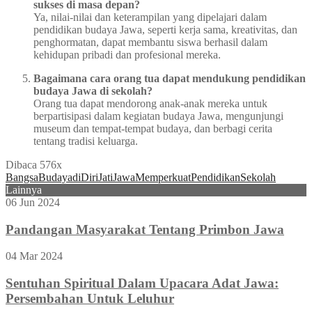
sukses di masa depan?
Ya, nilai-nilai dan keterampilan yang dipelajari dalam
pendidikan budaya Jawa, seperti kerja sama, kreativitas, dan
penghormatan, dapat membantu siswa berhasil dalam
kehidupan pribadi dan profesional mereka.
Bagaimana cara orang tua dapat mendukung pendidikan
budaya Jawa di sekolah?
Orang tua dapat mendorong anak-anak mereka untuk
berpartisipasi dalam kegiatan budaya Jawa, mengunjungi
museum dan tempat-tempat budaya, dan berbagi cerita
tentang tradisi keluarga.
Dibaca 576x
Bangsa
Budaya
di
Diri
Jati
Jawa
Memperkuat
Pendidikan
Sekolah
Lainnya
06 Jun 2024
Pandangan Masyarakat Tentang Primbon Jawa
04 Mar 2024
Sentuhan Spiritual Dalam Upacara Adat Jawa:
Persembahan Untuk Leluhur