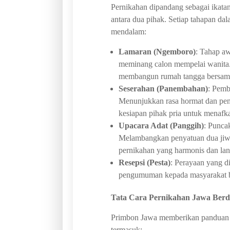
Pernikahan dipandang sebagai ikat
antara dua pihak. Setiap tahapan da
mendalam:
Lamaran (Ngemboro)
: Tahap a
meminang calon mempelai wanita
membangun rumah tangga bersam
Seserahan (Panembahan)
: Pemb
Menunjukkan rasa hormat dan pen
kesiapan pihak pria untuk menafk
Upacara Adat (Panggih)
: Punca
Melambangkan penyatuan dua jiwa
pernikahan yang harmonis dan la
Resepsi (Pesta)
: Perayaan yang d
pengumuman kepada masyarakat ba
Tata Cara Pernikahan Jawa Ber
Primbon Jawa memberikan panduan ter
termasuk: