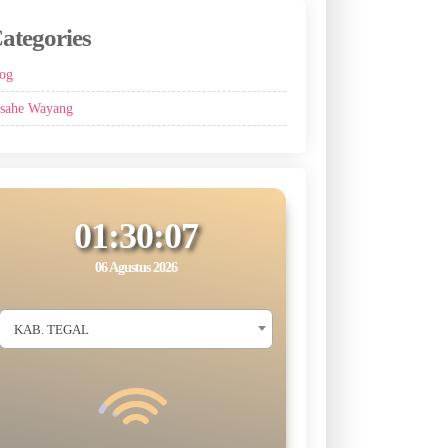
ategories
og
sahe Wayang
01:30:08
06 Agustus 2026
KAB. TEGAL