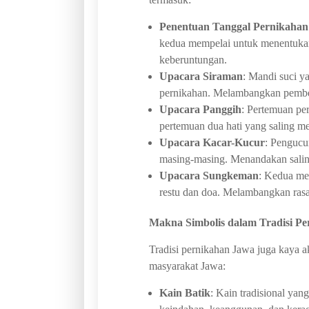
Penentuan Tanggal Pernikahan 
kedua mempelai untuk menentuka
keberuntungan.
Upacara Siraman
: Mandi suci y
pernikahan. Melambangkan pembers
Upacara Panggih
: Pertemuan pe
pertemuan dua hati yang saling me
Upacara Kacar-Kucur
: Pengucu
masing-masing. Menandakan sali
Upacara Sungkeman
: Kedua me
restu dan doa. Melambangkan rasa
Makna Simbolis dalam Tradisi P
Tradisi pernikahan Jawa juga kaya a
masyarakat Jawa:
Kain Batik
: Kain tradisional ya