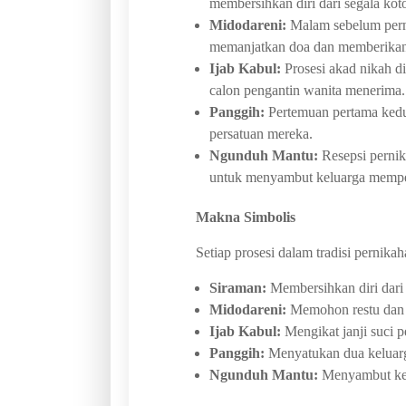
membersihkan diri dari segala koto
Midodareni:
Malam sebelum perni
memanjatkan doa dan memberikan 
Ijab Kabul:
Prosesi akad nikah d
calon pengantin wanita menerima.
Panggih:
Pertemuan pertama kedu
persatuan mereka.
Ngunduh Mantu:
Resepsi pernik
untuk menyambut keluarga mempel
Makna Simbolis
Setiap prosesi dalam tradisi pernik
Siraman:
Membersihkan diri dari 
Midodareni:
Memohon restu dan b
Ijab Kabul:
Mengikat janji suci 
Panggih:
Menyatukan dua keluarg
Ngunduh Mantu:
Menyambut kel