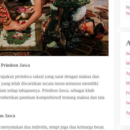
Ny
Nu
A
Ju
Me
m Primbon Jawa
Ap
pakan peristiwa sakral yang sarat dengan makna dan
 yang telah diwariskan secara turun-temurun memiliki
Ma
lam setiap tahapannya. Primbon Jawa, sebagai kitab
Fe
mberikan panduan komprehensif tentang makna dan tata
Ja
Ap
han Jawa
menyatukan dua individu, tetapi juga dua keluarga besar.