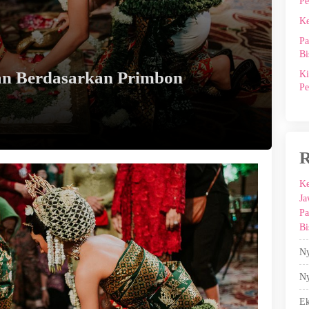
Pe
Ke
Pa
Bi
an Berdasarkan Primbon
Ki
Pe
R
Ke
Ja
Pa
Bi
Ny
Ny
E