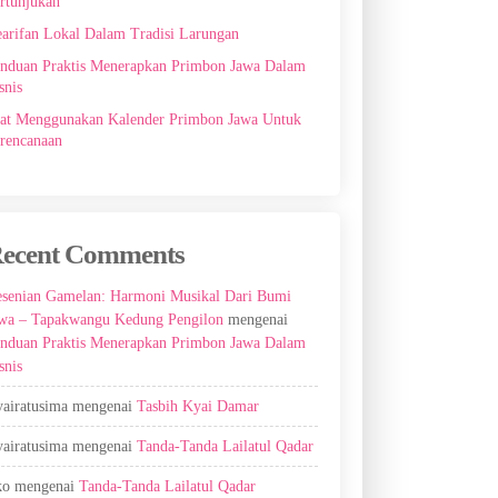
rtunjukan
arifan Lokal Dalam Tradisi Larungan
nduan Praktis Menerapkan Primbon Jawa Dalam
snis
at Menggunakan Kalender Primbon Jawa Untuk
rencanaan
ecent Comments
senian Gamelan: Harmoni Musikal Dari Bumi
wa – Tapakwangu Kedung Pengilon
mengenai
nduan Praktis Menerapkan Primbon Jawa Dalam
snis
airatusima
mengenai
Tasbih Kyai Damar
airatusima
mengenai
Tanda-Tanda Lailatul Qadar
ko
mengenai
Tanda-Tanda Lailatul Qadar