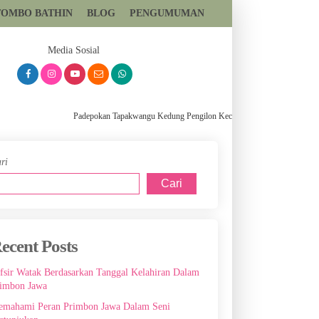
TOMBO BATHIN
BLOG
PENGUMUMAN
081393699559
Media Sosial
Padepokan Tapakwangu Kedung Pengilon Kec Pangkah Kabupaten Tegal, Slawi, I
ri
Cari
ecent Posts
fsir Watak Berdasarkan Tanggal Kelahiran Dalam
imbon Jawa
mahami Peran Primbon Jawa Dalam Seni