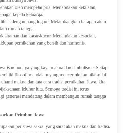
agaman budaya Jawa.
dikenakan oleh mempelai pria. Menandakan kekuatan,
ebagai kepala keluarga.
dihias dengan uang logam. Melambangkan harapan akan
lam rumah tangga.
tuk siraman dan kacar-kucur. Menandakan kesucian,
idupan pernikahan yang bersih dan harmonis.
 warisan budaya yang kaya makna dan simbolisme. Setiap
miliki filosofi mendalam yang mencerminkan nilai-nilai
hami makna dan tata cara tradisi pernikahan Jawa, kita
aksanaan leluhur kita. Semoga tradisi ini terus
bagi generasi mendatang dalam membangun rumah tangga
asarkan Primbon Jawa
akan peristiwa sakral yang sarat akan makna dan tradisi.