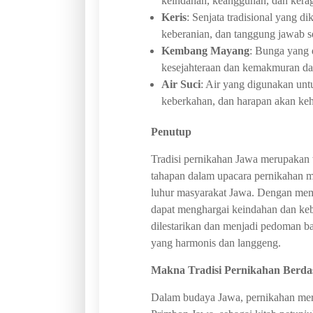
keindahan, keanggunan, dan ker
Keris
: Senjata tradisional yang 
keberanian, dan tanggung jawab s
Kembang Mayang
: Bunga yang 
kesejahteraan dan kemakmuran da
Air Suci
: Air yang digunakan un
keberkahan, dan harapan akan keh
Penutup
Tradisi pernikahan Jawa merupakan
tahapan dalam upacara pernikahan me
luhur masyarakat Jawa. Dengan mema
dapat menghargai keindahan dan kebij
dilestarikan dan menjadi pedoman 
yang harmonis dan langgeng.
Makna Tradisi Pernikahan Berd
Dalam budaya Jawa, pernikahan merup