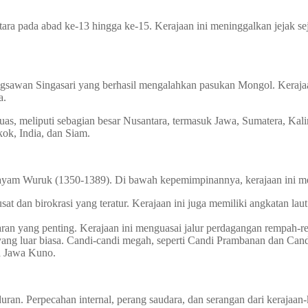
a pada abad ke-13 hingga ke-15. Kerajaan ini meninggalkan jejak seja
ngsawan Singasari yang berhasil mengalahkan pasukan Mongol. Kerajaa
a.
as, meliputi sebagian besar Nusantara, termasuk Jawa, Sumatera, Kal
kok, India, dan Siam.
yam Wuruk (1350-1389). Di bawah kepemimpinannya, kerajaan ini men
at dan birokrasi yang teratur. Kerajaan ini juga memiliki angkatan la
ran yang penting. Kerajaan ini menguasai jalur perdagangan rempah-
ang luar biasa. Candi-candi megah, seperti Candi Prambanan dan Candi
sa Jawa Kuno.
. Perpecahan internal, perang saudara, dan serangan dari kerajaan-k