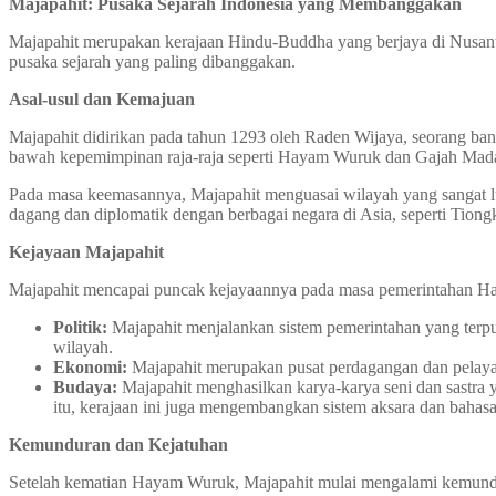
Majapahit: Pusaka Sejarah Indonesia yang Membanggakan
Majapahit merupakan kerajaan Hindu-Buddha yang berjaya di Nusantar
pusaka sejarah yang paling dibanggakan.
Asal-usul dan Kemajuan
Majapahit didirikan pada tahun 1293 oleh Raden Wijaya, seorang ba
bawah kepemimpinan raja-raja seperti Hayam Wuruk dan Gajah Mad
Pada masa keemasannya, Majapahit menguasai wilayah yang sangat lu
dagang dan diplomatik dengan berbagai negara di Asia, seperti Tiong
Kejayaan Majapahit
Majapahit mencapai puncak kejayaannya pada masa pemerintahan Ha
Politik:
Majapahit menjalankan sistem pemerintahan yang terpus
wilayah.
Ekonomi:
Majapahit merupakan pusat perdagangan dan pelaya
Budaya:
Majapahit menghasilkan karya-karya seni dan sastra y
itu, kerajaan ini juga mengembangkan sistem aksara dan baha
Kemunduran dan Kejatuhan
Setelah kematian Hayam Wuruk, Majapahit mulai mengalami kemunduran