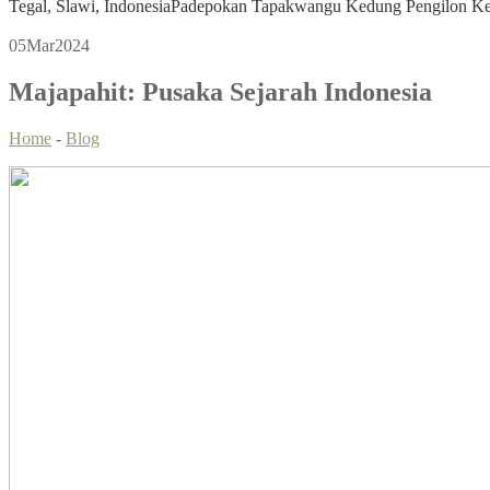
Tegal, Slawi, Indonesia
Padepokan Tapakwangu Kedung Pengilon Kec
05
Mar
2024
Majapahit: Pusaka Sejarah Indonesia
Home
-
Blog