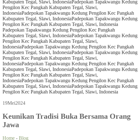
Kabupaten Tegal, Slawi, Indonesia
Padepokan Tapakwangu Kedung
Pengilon Kec Pangkah Kabupaten Tegal, Slawi,
Indonesia
Padepokan Tapakwangu Kedung Pengilon Kec Pangkah
Kabupaten Tegal, Slawi, Indonesia
Padepokan Tapakwangu Kedung
Pengilon Kec Pangkah Kabupaten Tegal, Slawi, Indonesia
Padepokan Tapakwangu Kedung Pengilon Kec Pangkah
Kabupaten Tegal, Slawi, Indonesia
Padepokan Tapakwangu Kedung
Pengilon Kec Pangkah Kabupaten Tegal, Slawi,
Indonesia
Padepokan Tapakwangu Kedung Pengilon Kec Pangkah
Kabupaten Tegal, Slawi, Indonesia
Padepokan Tapakwangu Kedung
Pengilon Kec Pangkah Kabupaten Tegal, Slawi,
Indonesia
Padepokan Tapakwangu Kedung Pengilon Kec Pangkah
Kabupaten Tegal, Slawi, Indonesia
Padepokan Tapakwangu Kedung
Pengilon Kec Pangkah Kabupaten Tegal, Slawi,
Indonesia
Padepokan Tapakwangu Kedung Pengilon Kec Pangkah
Kabupaten Tegal, Slawi, Indonesia
Padepokan Tapakwangu Kedung
Pengilon Kec Pangkah Kabupaten Tegal, Slawi, Indonesia
19
Mei
2024
Keunikan Tradisi Buka Bersama Orang
Jawa
Home
-
Blog