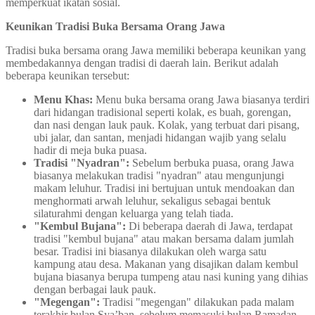
memperkuat ikatan sosial.
Keunikan Tradisi Buka Bersama Orang Jawa
Tradisi buka bersama orang Jawa memiliki beberapa keunikan yang
membedakannya dengan tradisi di daerah lain. Berikut adalah
beberapa keunikan tersebut:
Menu Khas:
Menu buka bersama orang Jawa biasanya terdiri
dari hidangan tradisional seperti kolak, es buah, gorengan,
dan nasi dengan lauk pauk. Kolak, yang terbuat dari pisang,
ubi jalar, dan santan, menjadi hidangan wajib yang selalu
hadir di meja buka puasa.
Tradisi "Nyadran":
Sebelum berbuka puasa, orang Jawa
biasanya melakukan tradisi "nyadran" atau mengunjungi
makam leluhur. Tradisi ini bertujuan untuk mendoakan dan
menghormati arwah leluhur, sekaligus sebagai bentuk
silaturahmi dengan keluarga yang telah tiada.
"Kembul Bujana":
Di beberapa daerah di Jawa, terdapat
tradisi "kembul bujana" atau makan bersama dalam jumlah
besar. Tradisi ini biasanya dilakukan oleh warga satu
kampung atau desa. Makanan yang disajikan dalam kembul
bujana biasanya berupa tumpeng atau nasi kuning yang dihias
dengan berbagai lauk pauk.
"Megengan":
Tradisi "megengan" dilakukan pada malam
terakhir bulan Sya’ban, sebelum memasuki bulan Ramadan.