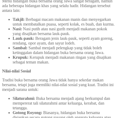
Menu hidangan buka bersama orang Jawa sangat beragam, namun
ada beberapa hidangan khas yang selalu hadir. Hidangan tersebut
antara lain:
Takjil:
Berbagai macam makanan manis dan menyegarkan
untuk membatalkan puasa, seperti kolak, es buah, dan kurma.
Nasi:
Nasi putih atau nasi gurih menjadi makanan pokok
yang disajikan bersama lauk-pauk.
Lauk-pauk:
Beragam jenis lauk-pauk, seperti ayam goreng,
rendang, opor ayam, dan sayur lodeh.
Sambal:
Sambal menjadi pelengkap yang tidak boleh
ketinggalan dalam hidangan buka bersama orang Jawa.
Krupuk:
Kerupuk menjadi makanan ringan yang disajikan
sebagai teman makan.
Nilai-nilai Sosial
Tradisi buka bersama orang Jawa tidak hanya sekedar makan
bersama, tetapi juga memiliki nilai-nilai sosial yang kuat. Tradisi ini
menjadi sarana untuk:
Silaturahmi:
Buka bersama menjadi ajang berkumpul dan
mempererat tali silaturahmi antar keluarga, kerabat, dan
tetangga.
Gotong Royong:
Biasanya, hidangan buka bersama
disiapkan secara gotong royong oleh anggota keluarga atau