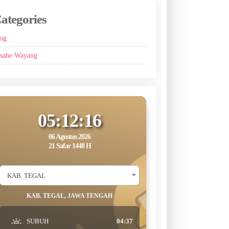
ategories
og
sahe Wayang
05:12:17
06 Agustus 2026
21 Safar 1448 H
KAB. TEGAL
KAB. TEGAL, JAWA TENGAH
SUBUH
04:37