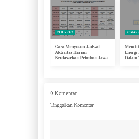
024
09 JUN 2024
27 MAR 
it: Kekuatan Militer
Cara Menyusun Jadwal
Mencici
ntara
Aktivitas Harian
Energi
Berdasarkan Primbon Jawa
Dalam 
0 Komentar
Tinggalkan Komentar