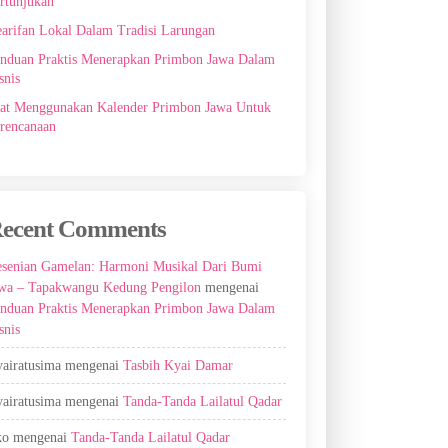
rtunjukan
arifan Lokal Dalam Tradisi Larungan
nduan Praktis Menerapkan Primbon Jawa Dalam
snis
at Menggunakan Kalender Primbon Jawa Untuk
rencanaan
ecent Comments
senian Gamelan: Harmoni Musikal Dari Bumi
wa – Tapakwangu Kedung Pengilon
mengenai
nduan Praktis Menerapkan Primbon Jawa Dalam
snis
airatusima
mengenai
Tasbih Kyai Damar
airatusima
mengenai
Tanda-Tanda Lailatul Qadar
ko
mengenai
Tanda-Tanda Lailatul Qadar