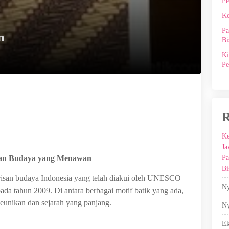
Pe
Ke
Pa
m
Bi
Ki
Pe
R
Ke
Ja
Pa
san Budaya yang Menawan
Bi
risan budaya Indonesia yang telah diakui oleh UNESCO
Ny
da tahun 2009. Di antara berbagai motif batik yang ada,
eunikan dan sejarah yang panjang.
Ny
E