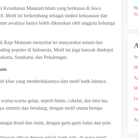
Ny
ari Kesultanan Mataram Islam yang berkuasa di Jawa
Nu
8. Motif ini berkembang sebagai simbol kekuasaan dan
aram awalnya hanya boleh dikenakan oleh anggota keluarga
atik Raja Mataram menyebar ke masyarakat umum dan
A
paling populer di Indonesia. Motif ini juga banyak diadopsi
Ju
yakarta, Surakarta, dan Pekalongan.
Me
ram
Ap
iri khas yang membedakannya dari motif batik lainnya.
Ma
Fe
a-warna gelap, seperti hitam, cokelat, dan biru tua.
a simetris dan berulang, dengan motif utama berupa
Ja
Ap
angat detail dan rumit, dengan garis-garis halus dan pola
ataram dibuat dengan teknik batik tulis, di mana motif