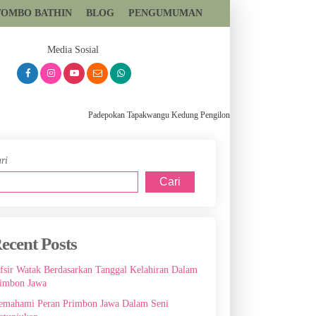
TOMBO BATHIN
BLOG
PENGUMUMAN
081393699559
Media Sosial
Padepokan Tapakwangu Kedung Pengilon Kec Pangkah Kabupaten Tegal, Sl
ri
Cari
ecent Posts
fsir Watak Berdasarkan Tanggal Kelahiran Dalam
imbon Jawa
mahami Peran Primbon Jawa Dalam Seni