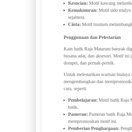
Kesucian:
Motif kawung melamban
Kemakmuran:
Motif sido mulyo
sejahtera.
Cinta:
Motif truntum melambangka
Penggunaan dan Pelestarian
Kain batik Raja Mataram banyak digu
busana adat, dan aksesori. Motif ini
dompet, dan pernak-pernik.
Untuk melestarikan warisan budaya i
mengembangkan dan mempromosikan b
cara, seperti:
Pembelajaran:
Motif batik Raja 
batik.
Pameran:
Pameran batik Raja Ma
mempromosikan motif ini.
Pemberian Penghargaan:
Pengha