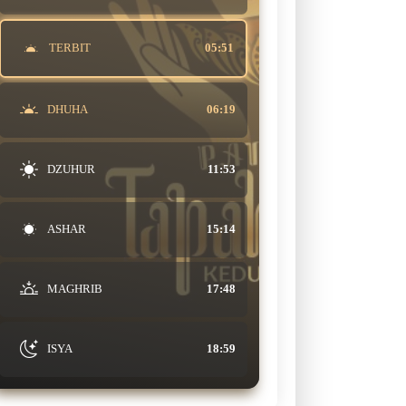
TERBIT
05:51
DHUHA
06:19
DZUHUR
11:53
ASHAR
15:14
MAGHRIB
17:48
ISYA
18:59