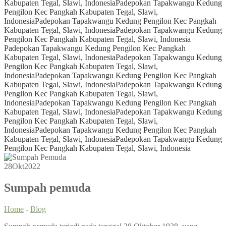
Kabupaten Tegal, Slawi, Indonesia
Padepokan Tapakwangu Kedung
Pengilon Kec Pangkah Kabupaten Tegal, Slawi,
Indonesia
Padepokan Tapakwangu Kedung Pengilon Kec Pangkah
Kabupaten Tegal, Slawi, Indonesia
Padepokan Tapakwangu Kedung
Pengilon Kec Pangkah Kabupaten Tegal, Slawi, Indonesia
Padepokan Tapakwangu Kedung Pengilon Kec Pangkah
Kabupaten Tegal, Slawi, Indonesia
Padepokan Tapakwangu Kedung
Pengilon Kec Pangkah Kabupaten Tegal, Slawi,
Indonesia
Padepokan Tapakwangu Kedung Pengilon Kec Pangkah
Kabupaten Tegal, Slawi, Indonesia
Padepokan Tapakwangu Kedung
Pengilon Kec Pangkah Kabupaten Tegal, Slawi,
Indonesia
Padepokan Tapakwangu Kedung Pengilon Kec Pangkah
Kabupaten Tegal, Slawi, Indonesia
Padepokan Tapakwangu Kedung
Pengilon Kec Pangkah Kabupaten Tegal, Slawi,
Indonesia
Padepokan Tapakwangu Kedung Pengilon Kec Pangkah
Kabupaten Tegal, Slawi, Indonesia
Padepokan Tapakwangu Kedung
Pengilon Kec Pangkah Kabupaten Tegal, Slawi, Indonesia
28
Okt
2022
Sumpah pemuda
Home
-
Blog