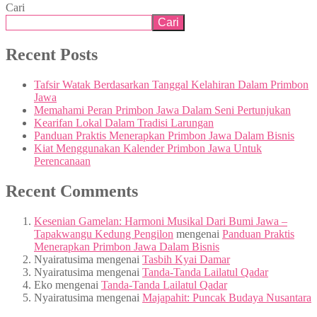
Cari
Cari
Recent Posts
Tafsir Watak Berdasarkan Tanggal Kelahiran Dalam Primbon
Jawa
Memahami Peran Primbon Jawa Dalam Seni Pertunjukan
Kearifan Lokal Dalam Tradisi Larungan
Panduan Praktis Menerapkan Primbon Jawa Dalam Bisnis
Kiat Menggunakan Kalender Primbon Jawa Untuk
Perencanaan
Recent Comments
Kesenian Gamelan: Harmoni Musikal Dari Bumi Jawa –
Tapakwangu Kedung Pengilon
mengenai
Panduan Praktis
Menerapkan Primbon Jawa Dalam Bisnis
Nyairatusima
mengenai
Tasbih Kyai Damar
Nyairatusima
mengenai
Tanda-Tanda Lailatul Qadar
Eko
mengenai
Tanda-Tanda Lailatul Qadar
Nyairatusima
mengenai
Majapahit: Puncak Budaya Nusantara