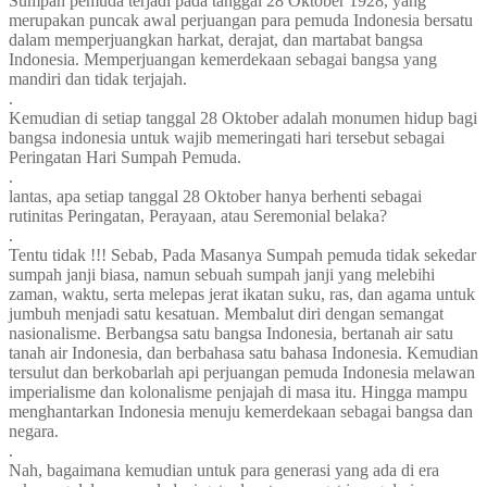
Sumpah pemuda terjadi pada tanggal 28 Oktober 1928, yang
merupakan puncak awal perjuangan para pemuda Indonesia bersatu
dalam memperjuangkan harkat, derajat, dan martabat bangsa
Indonesia. Memperjuangan kemerdekaan sebagai bangsa yang
mandiri dan tidak terjajah.
.
Kemudian di setiap tanggal 28 Oktober adalah monumen hidup bagi
bangsa indonesia untuk wajib memeringati hari tersebut sebagai
Peringatan Hari Sumpah Pemuda.
.
lantas, apa setiap tanggal 28 Oktober hanya berhenti sebagai
rutinitas Peringatan, Perayaan, atau Seremonial belaka?
.
Tentu tidak !!! Sebab, Pada Masanya Sumpah pemuda tidak sekedar
sumpah janji biasa, namun sebuah sumpah janji yang melebihi
zaman, waktu, serta melepas jerat ikatan suku, ras, dan agama untuk
jumbuh menjadi satu kesatuan. Membalut diri dengan semangat
nasionalisme. Berbangsa satu bangsa Indonesia, bertanah air satu
tanah air Indonesia, dan berbahasa satu bahasa Indonesia. Kemudian
tersulut dan berkobarlah api perjuangan pemuda Indonesia melawan
imperialisme dan kolonalisme penjajah di masa itu. Hingga mampu
menghantarkan Indonesia menuju kemerdekaan sebagai bangsa dan
negara.
.
Nah, bagaimana kemudian untuk para generasi yang ada di era