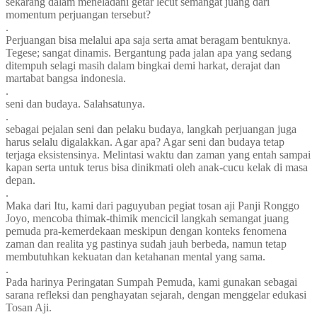
sekarang dalam meneladani getar lecut semangat juang dari
momentum perjuangan tersebut?
.
Perjuangan bisa melalui apa saja serta amat beragam bentuknya.
Tegese; sangat dinamis. Bergantung pada jalan apa yang sedang
ditempuh selagi masih dalam bingkai demi harkat, derajat dan
martabat bangsa indonesia.
.
seni dan budaya. Salahsatunya.
.
sebagai pejalan seni dan pelaku budaya, langkah perjuangan juga
harus selalu digalakkan. Agar apa? Agar seni dan budaya tetap
terjaga eksistensinya. Melintasi waktu dan zaman yang entah sampai
kapan serta untuk terus bisa dinikmati oleh anak-cucu kelak di masa
depan.
.
Maka dari Itu, kami dari paguyuban pegiat tosan aji Panji Ronggo
Joyo, mencoba thimak-thimik mencicil langkah semangat juang
pemuda pra-kemerdekaan meskipun dengan konteks fenomena
zaman dan realita yg pastinya sudah jauh berbeda, namun tetap
membutuhkan kekuatan dan ketahanan mental yang sama.
.
Pada harinya Peringatan Sumpah Pemuda, kami gunakan sebagai
sarana refleksi dan penghayatan sejarah, dengan menggelar edukasi
Tosan Aji.