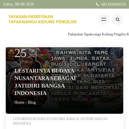
Sabtu, 08-08-2026
081393699559
Padepokan Tapakwangu Kedung Pengilon Kec P
25
Apr
2023
LESTARINYA BUDAYA
NUSANTARA SEBAGAI
JATIDIRI BANGSA
INDONESIA
Home
-
Blog
LESTARINYA BUDAYA NUSANTARA SEBAGAI JATIDIRI BANGSA
INDONESIA