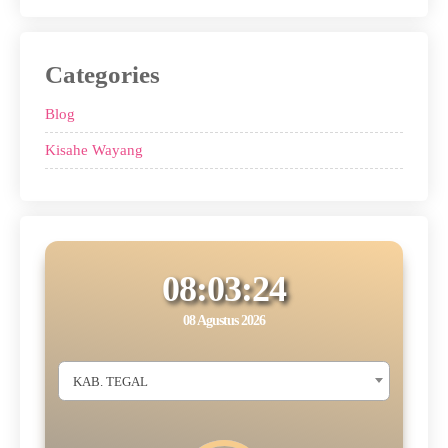
Categories
Blog
Kisahe Wayang
08:03:24
08 Agustus 2026
KAB. TEGAL