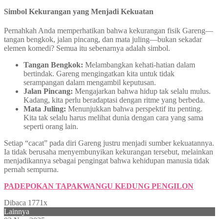
Simbol Kekurangan yang Menjadi Kekuatan
Pernahkah Anda memperhatikan bahwa kekurangan fisik Gareng—
tangan bengkok, jalan pincang, dan mata juling—bukan sekadar
elemen komedi? Semua itu sebenarnya adalah simbol.
Tangan Bengkok:
Melambangkan kehati-hatian dalam
bertindak. Gareng mengingatkan kita untuk tidak
serampangan dalam mengambil keputusan.
Jalan Pincang:
Mengajarkan bahwa hidup tak selalu mulus.
Kadang, kita perlu beradaptasi dengan ritme yang berbeda.
Mata Juling:
Menunjukkan bahwa perspektif itu penting.
Kita tak selalu harus melihat dunia dengan cara yang sama
seperti orang lain.
Setiap “cacat” pada diri Gareng justru menjadi sumber kekuatannya.
Ia tidak berusaha menyembunyikan kekurangan tersebut, melainkan
menjadikannya sebagai pengingat bahwa kehidupan manusia tidak
pernah sempurna.
PADEPOKAN TAPAKWANGU KEDUNG PENGILON
Dibaca 1771x
Lainnya