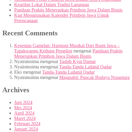
Kearifan Lokal Dalam Tradisi Larungan
Panduan Praktis Menerapkan Primbon Jawa Dalam Bisnis
Kiat Menggunakan Kalender Primbon Jawa Untuk
Perencanaan
Recent Comments
Kesenian Gamelan: Harmoni Musikal Dari Bumi Jawa –
Tapakwangu Kedung Pengilon
mengenai
Panduan Praktis
Menerapkan Primbon Jawa Dalam Bisnis
Nyairatusima
mengenai
Tasbih Kyai Damar
Nyairatusima
mengenai
Tanda-Tanda Lailatul Qadar
Eko
mengenai
Tanda-Tanda Lailatul Qadar
Nyairatusima
mengenai
Majapahit: Puncak Budaya Nusantara
Archives
Juni 2024
Mei 2024
April 2024
Maret 2024
Februari 2024
Januari 2024