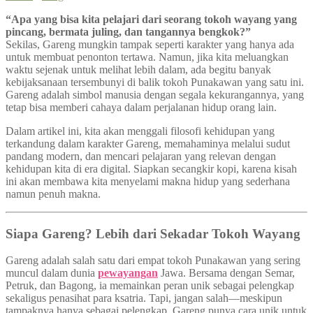
“Apa yang bisa kita pelajari dari seorang tokoh wayang yang
pincang, bermata juling, dan tangannya bengkok?”
Sekilas, Gareng mungkin tampak seperti karakter yang hanya ada
untuk membuat penonton tertawa. Namun, jika kita meluangkan
waktu sejenak untuk melihat lebih dalam, ada begitu banyak
kebijaksanaan tersembunyi di balik tokoh Punakawan yang satu ini.
Gareng adalah simbol manusia dengan segala kekurangannya, yang
tetap bisa memberi cahaya dalam perjalanan hidup orang lain.
Dalam artikel ini, kita akan menggali filosofi kehidupan yang
terkandung dalam karakter Gareng, memahaminya melalui sudut
pandang modern, dan mencari pelajaran yang relevan dengan
kehidupan kita di era digital. Siapkan secangkir kopi, karena kisah
ini akan membawa kita menyelami makna hidup yang sederhana
namun penuh makna.
Siapa Gareng? Lebih dari Sekadar Tokoh Wayang
Gareng adalah salah satu dari empat tokoh Punakawan yang sering
muncul dalam dunia
pewayangan
Jawa. Bersama dengan Semar,
Petruk, dan Bagong, ia memainkan peran unik sebagai pelengkap
sekaligus penasihat para ksatria. Tapi, jangan salah—meskipun
tampaknya hanya sebagai pelengkap, Gareng punya cara unik untuk