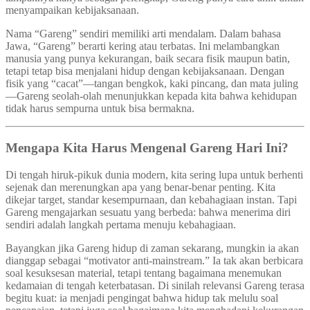
menyampaikan kebijaksanaan.
Nama “Gareng” sendiri memiliki arti mendalam. Dalam bahasa
Jawa, “Gareng” berarti kering atau terbatas. Ini melambangkan
manusia yang punya kekurangan, baik secara fisik maupun batin,
tetapi tetap bisa menjalani hidup dengan kebijaksanaan. Dengan
fisik yang “cacat”—tangan bengkok, kaki pincang, dan mata juling
—Gareng seolah-olah menunjukkan kepada kita bahwa kehidupan
tidak harus sempurna untuk bisa bermakna.
Mengapa Kita Harus Mengenal Gareng Hari Ini?
Di tengah hiruk-pikuk dunia modern, kita sering lupa untuk berhenti
sejenak dan merenungkan apa yang benar-benar penting. Kita
dikejar target, standar kesempurnaan, dan kebahagiaan instan. Tapi
Gareng mengajarkan sesuatu yang berbeda: bahwa menerima diri
sendiri adalah langkah pertama menuju kebahagiaan.
Bayangkan jika Gareng hidup di zaman sekarang, mungkin ia akan
dianggap sebagai “motivator anti-mainstream.” Ia tak akan berbicara
soal kesuksesan material, tetapi tentang bagaimana menemukan
kedamaian di tengah keterbatasan. Di sinilah relevansi Gareng terasa
begitu kuat: ia menjadi pengingat bahwa hidup tak melulu soal