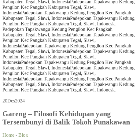
Kabupaten Tegal, Slawi, Indonesia
Padepokan Tapakwangu Kedung
Pengilon Kec Pangkah Kabupaten Tegal, Slawi,
Indonesia
Padepokan Tapakwangu Kedung Pengilon Kec Pangkah
Kabupaten Tegal, Slawi, Indonesia
Padepokan Tapakwangu Kedung
Pengilon Kec Pangkah Kabupaten Tegal, Slawi, Indonesia
Padepokan Tapakwangu Kedung Pengilon Kec Pangkah
Kabupaten Tegal, Slawi, Indonesia
Padepokan Tapakwangu Kedung
Pengilon Kec Pangkah Kabupaten Tegal, Slawi,
Indonesia
Padepokan Tapakwangu Kedung Pengilon Kec Pangkah
Kabupaten Tegal, Slawi, Indonesia
Padepokan Tapakwangu Kedung
Pengilon Kec Pangkah Kabupaten Tegal, Slawi,
Indonesia
Padepokan Tapakwangu Kedung Pengilon Kec Pangkah
Kabupaten Tegal, Slawi, Indonesia
Padepokan Tapakwangu Kedung
Pengilon Kec Pangkah Kabupaten Tegal, Slawi,
Indonesia
Padepokan Tapakwangu Kedung Pengilon Kec Pangkah
Kabupaten Tegal, Slawi, Indonesia
Padepokan Tapakwangu Kedung
Pengilon Kec Pangkah Kabupaten Tegal, Slawi, Indonesia
20
Des
2024
Gareng – Filosofi Kehidupan yang
Tersembunyi di Balik Tokoh Punakawan
Home
-
Blog