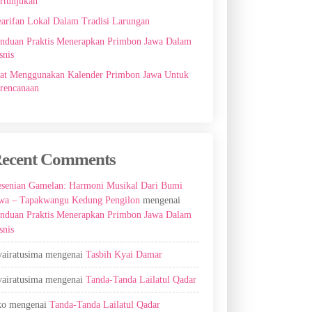
rtunjukan
arifan Lokal Dalam Tradisi Larungan
nduan Praktis Menerapkan Primbon Jawa Dalam
snis
at Menggunakan Kalender Primbon Jawa Untuk
rencanaan
ecent Comments
senian Gamelan: Harmoni Musikal Dari Bumi
wa – Tapakwangu Kedung Pengilon
mengenai
nduan Praktis Menerapkan Primbon Jawa Dalam
snis
airatusima
mengenai
Tasbih Kyai Damar
airatusima
mengenai
Tanda-Tanda Lailatul Qadar
ko
mengenai
Tanda-Tanda Lailatul Qadar