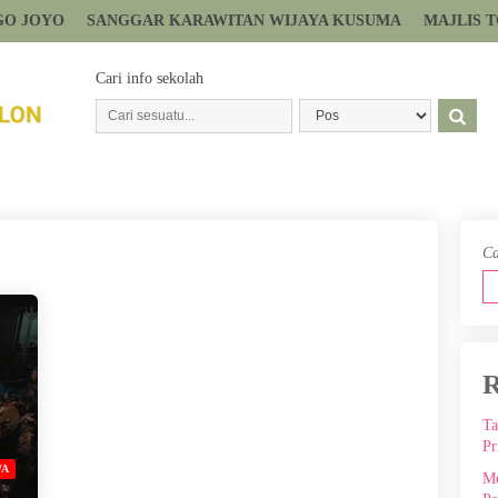
GO JOYO
SANGGAR KARAWITAN WIJAYA KUSUMA
MAJLIS 
Cari info sekolah
Ca
R
Ta
Pr
WA
Me