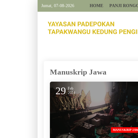
Jumat, 07-08-2026
HOME
PANJI RONG
Manuskrip Jawa
29
Feb
2024
MANUSKRIP JA