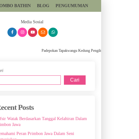
TOMBO BATHIN
BLOG
PENGUMUMAN
081393699559
Media Sosial
Padepokan Tapakwangu Kedung Pengilon Kec Pangkah Kabupaten Teg
ri
Cari
ecent Posts
fsir Watak Berdasarkan Tanggal Kelahiran Dalam
imbon Jawa
mahami Peran Primbon Jawa Dalam Seni