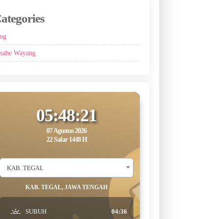
ategories
og
sahe Wayang
05:48:22
07 Agustus 2026
22 Safar 1448 H
KAB. TEGAL
KAB. TEGAL, JAWA TENGAH
SUBUH
04:36