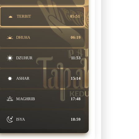
TERBIT
05:51
DHUHA
06:19
DZUHUR
11:53
ASHAR
15:14
MAGHRIB
17:48
ISYA
18:59