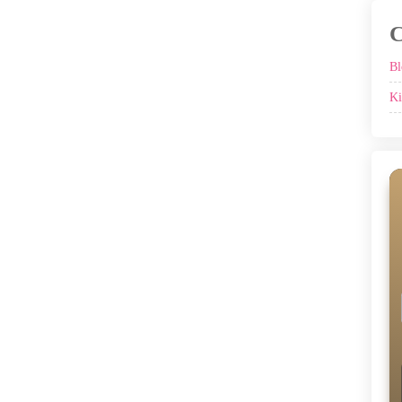
C
Bl
Ki