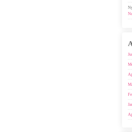
Ny
Nu
A
Ju
Me
Ap
Ma
Fe
Ja
Ap