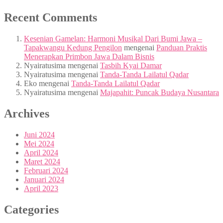
Recent Comments
Kesenian Gamelan: Harmoni Musikal Dari Bumi Jawa –
Tapakwangu Kedung Pengilon
mengenai
Panduan Praktis
Menerapkan Primbon Jawa Dalam Bisnis
Nyairatusima
mengenai
Tasbih Kyai Damar
Nyairatusima
mengenai
Tanda-Tanda Lailatul Qadar
Eko
mengenai
Tanda-Tanda Lailatul Qadar
Nyairatusima
mengenai
Majapahit: Puncak Budaya Nusantara
Archives
Juni 2024
Mei 2024
April 2024
Maret 2024
Februari 2024
Januari 2024
April 2023
Categories