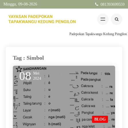
Minggu, 09-08-2026
081393699559
Padepokan Tapakwangu Kedung Pengilon Kec
Tag : Simbol
08
Mei
2024
BLOG