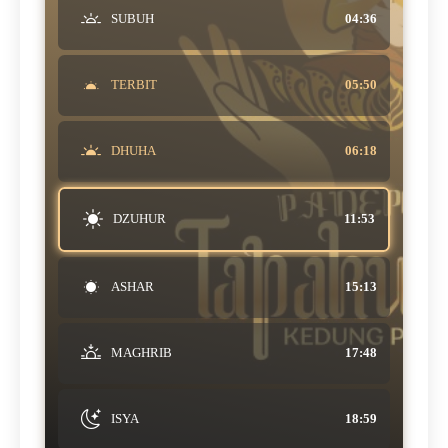
SUBUH
04:36
TERBIT
05:50
DHUHA
06:18
DZUHUR
11:53
ASHAR
15:13
MAGHRIB
17:48
ISYA
18:59