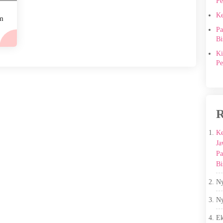
Pe
Ke
m
Pa
Bi
Ki
Pe
R
Ke
Ja
Pa
Bi
Ny
Ny
E