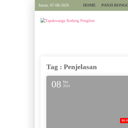
Jumat, 07-08-2026
HOME
PANJI RONG
Tag : Penjelasan
08
Mei
2024
BL