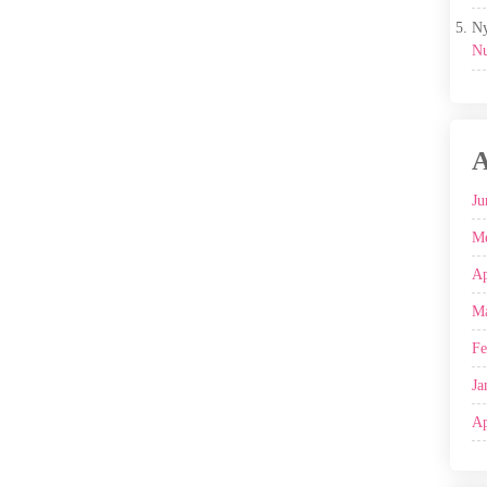
Ny
Nu
A
Ju
Me
Ap
Ma
Fe
Ja
Ap