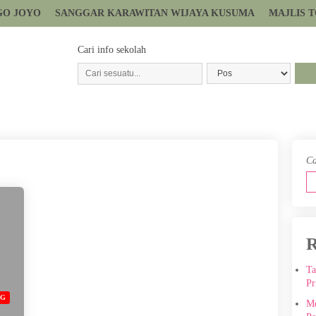
GO JOYO
SANGGAR KARAWITAN WIJAYA KUSUMA
MAJLIS 
Cari info sekolah
Ca
R
Ta
Pr
OG
Me