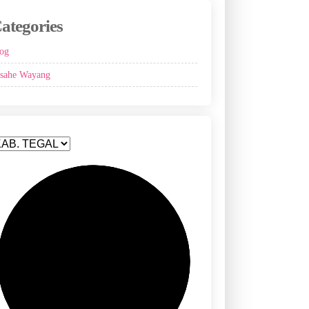
ategories
og
sahe Wayang