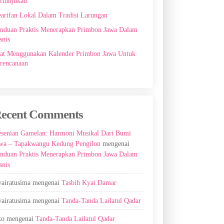
rtunjukan
arifan Lokal Dalam Tradisi Larungan
nduan Praktis Menerapkan Primbon Jawa Dalam
snis
at Menggunakan Kalender Primbon Jawa Untuk
rencanaan
ecent Comments
senian Gamelan: Harmoni Musikal Dari Bumi
wa – Tapakwangu Kedung Pengilon
mengenai
nduan Praktis Menerapkan Primbon Jawa Dalam
snis
airatusima
mengenai
Tasbih Kyai Damar
airatusima
mengenai
Tanda-Tanda Lailatul Qadar
ko
mengenai
Tanda-Tanda Lailatul Qadar