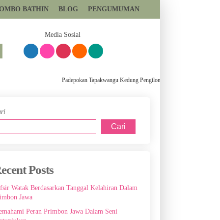
TOMBO BATHIN
BLOG
PENGUMUMAN
081393699559
Media Sosial
Padepokan Tapakwangu Kedung Pengilon Kec Pangkah Kabupaten Tegal
ri
Cari
ecent Posts
fsir Watak Berdasarkan Tanggal Kelahiran Dalam
imbon Jawa
mahami Peran Primbon Jawa Dalam Seni