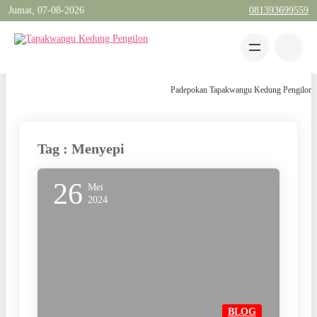
Jumat, 07-08-2026
081393699559
Padepokan Tapakwangu Kedung Pengilon Kec
Tag : Menyepi
26
Mei
2024
BLOG