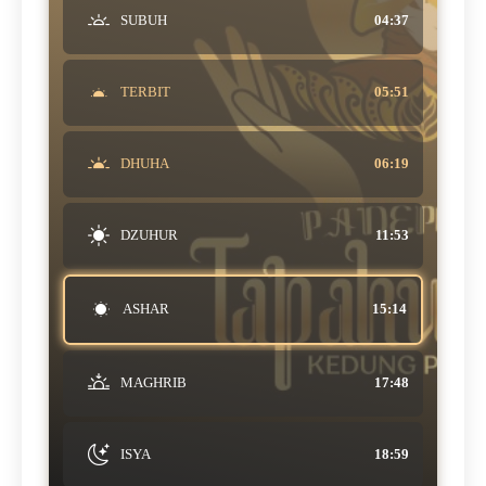
SUBUH
04:37
TERBIT
05:51
DHUHA
06:19
DZUHUR
11:53
ASHAR
15:14
MAGHRIB
17:48
ISYA
18:59