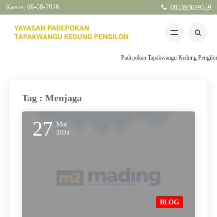
Kamis, 06-08-2026
081393699559
Padepokan Tapakwangu Kedung Pengilon Ke
Tag : Menjaga
27
Mar
2024
BLOG