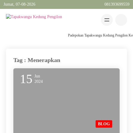
Jumat, 07-08-2026
081393699559
Padepokan Tapakwangu Kedung Pengilon Kec Pa
Tag : Menerapkan
15
Jun
2024
BLOG