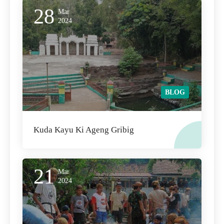
28
Mar
2024
BLOG
Kuda Kayu Ki Ageng Gribig
21
Mar
2024