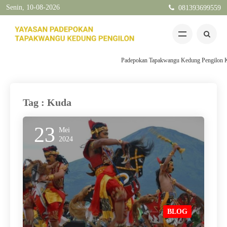
Senin, 10-08-2026
081393699559
Padepokan Tapakwangu Kedung Pengilon Kec Pa
Tag : Kuda
23
Mei
2024
BLOG