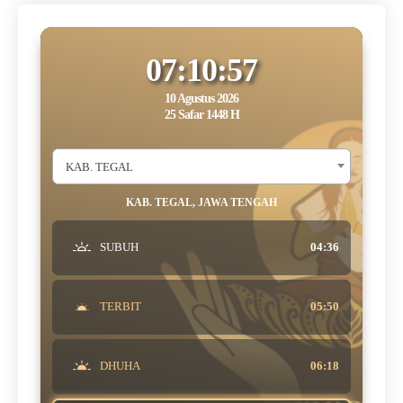
07:10:57
10 Agustus 2026
25 Safar 1448 H
KAB. TEGAL
KAB. TEGAL, JAWA TENGAH
SUBUH
04:36
TERBIT
05:50
DHUHA
06:18