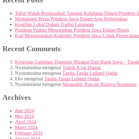
Recent Posts
Tafsir Watak Berdasarkan Tanggal Kelahiran Dalam Primbon 
Memahami Peran Primbon Jawa Dalam Seni Pertunjukan
Kearifan Lokal Dalam Tradisi Larungan
Panduan Praktis Menerapkan Primbon Jawa Dalam Bisnis
Kiat Menggunakan Kalender Primbon Jawa Untuk Perencanaa
Recent Comments
Kesenian Gamelan: Harmoni Musikal Dari Bumi Jawa – Tapa
Nyairatusima
mengenai
Tasbih Kyai Damar
Nyairatusima
mengenai
Tanda-Tanda Lailatul Qadar
Eko
mengenai
Tanda-Tanda Lailatul Qadar
Nyairatusima
mengenai
Majapahit: Puncak Budaya Nusantara
Archives
Juni 2024
Mei 2024
April 2024
Maret 2024
Februari 2024
Januari 2024