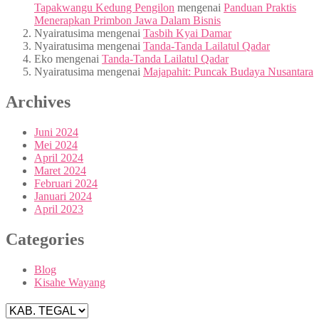
Tapakwangu Kedung Pengilon
mengenai
Panduan Praktis
Menerapkan Primbon Jawa Dalam Bisnis
Nyairatusima
mengenai
Tasbih Kyai Damar
Nyairatusima
mengenai
Tanda-Tanda Lailatul Qadar
Eko
mengenai
Tanda-Tanda Lailatul Qadar
Nyairatusima
mengenai
Majapahit: Puncak Budaya Nusantara
Archives
Juni 2024
Mei 2024
April 2024
Maret 2024
Februari 2024
Januari 2024
April 2023
Categories
Blog
Kisahe Wayang