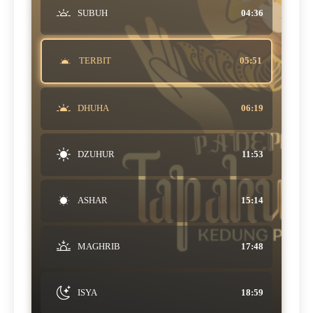
SUBUH
04:36
TERBIT
05:51
DHUHA
06:19
DZUHUR
11:53
ASHAR
15:14
MAGHRIB
17:48
ISYA
18:59