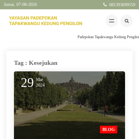
Jumat, 07-08-2026
081393699559
Padepokan Tapakwangu Kedung Pengilon Ke
Tag : Kesejukan
29
Mar
2024
BLOG