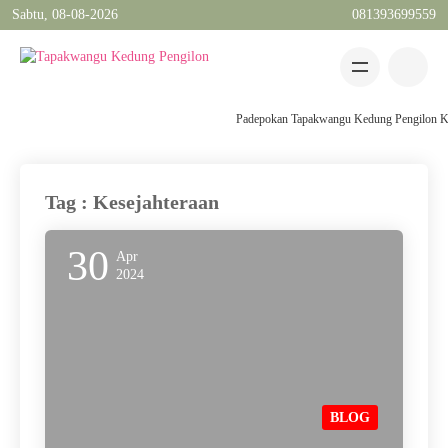
Sabtu, 08-08-2026
081393699559
Padepokan Tapakwangu Kedung Pengilon Kec 
Tag : Kesejahteraan
30
Apr
2024
BLOG