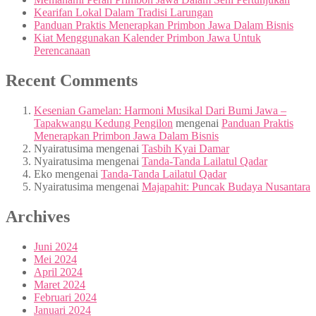
Kearifan Lokal Dalam Tradisi Larungan
Panduan Praktis Menerapkan Primbon Jawa Dalam Bisnis
Kiat Menggunakan Kalender Primbon Jawa Untuk
Perencanaan
Recent Comments
Kesenian Gamelan: Harmoni Musikal Dari Bumi Jawa –
Tapakwangu Kedung Pengilon
mengenai
Panduan Praktis
Menerapkan Primbon Jawa Dalam Bisnis
Nyairatusima
mengenai
Tasbih Kyai Damar
Nyairatusima
mengenai
Tanda-Tanda Lailatul Qadar
Eko
mengenai
Tanda-Tanda Lailatul Qadar
Nyairatusima
mengenai
Majapahit: Puncak Budaya Nusantara
Archives
Juni 2024
Mei 2024
April 2024
Maret 2024
Februari 2024
Januari 2024