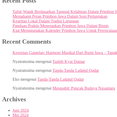
Recent Posts
Tafsir Watak Berdasarkan Tanggal Kelahiran Dalam Primbon 
Memahami Peran Primbon Jawa Dalam Seni Pertunjukan
Kearifan Lokal Dalam Tradisi Larungan
Panduan Praktis Menerapkan Primbon Jawa Dalam Bisnis
Kiat Menggunakan Kalender Primbon Jawa Untuk Perencanaa
Recent Comments
Kesenian Gamelan: Harmoni Musikal Dari Bumi Jawa – Tapa
Nyairatusima
mengenai
Tasbih Kyai Damar
Nyairatusima
mengenai
Tanda-Tanda Lailatul Qadar
Eko
mengenai
Tanda-Tanda Lailatul Qadar
Nyairatusima
mengenai
Majapahit: Puncak Budaya Nusantara
Archives
Juni 2024
Mei 2024