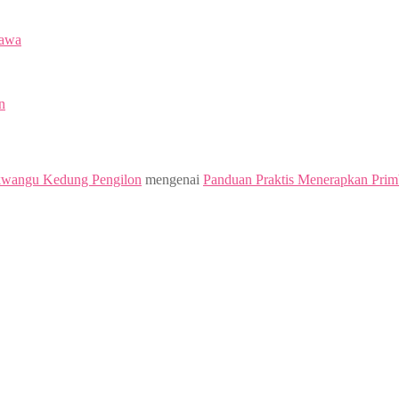
Jawa
n
kwangu Kedung Pengilon
mengenai
Panduan Praktis Menerapkan Prim