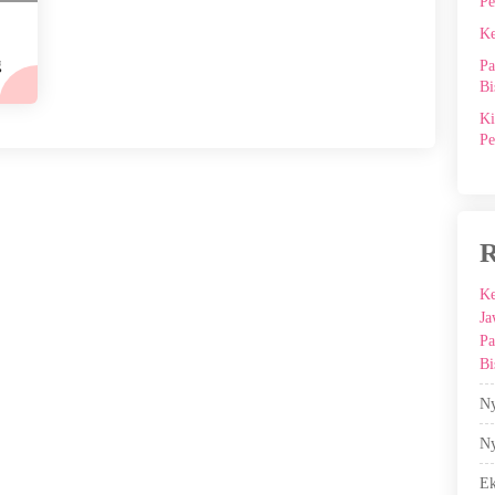
Pe
Ke
g
Pa
Bi
Ki
Pe
R
Ke
Ja
Pa
Bi
Ny
Ny
E