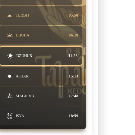
TERBIT
05:50
DHUHA
06:18
DZUHUR
11:53
ASHAR
15:13
MAGHRIB
17:48
ISYA
18:59