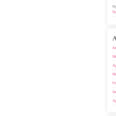
Ny
Nu
A
Ju
Me
Ap
Ma
Fe
Ja
Ap