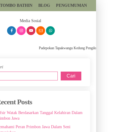
 TOMBO BATHIN
BLOG
PENGUMUMAN
081393699559
Media Sosial
Padepokan Tapakwangu Kedung Pengilon Kec Pangkah Kabupaten Tega
ri
Cari
ecent Posts
fsir Watak Berdasarkan Tanggal Kelahiran Dalam
imbon Jawa
mahami Peran Primbon Jawa Dalam Seni