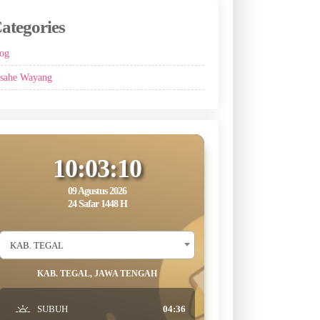
ategories
og
sahe Wayang
10:03:11
09 Agustus 2026
24 Safar 1448 H
KAB. TEGAL
KAB. TEGAL, JAWA TENGAH
SUBUH
04:36