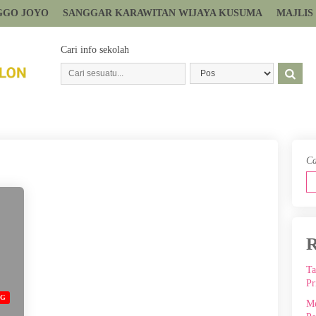
GGO JOYO
SANGGAR KARAWITAN WIJAYA KUSUMA
MAJLIS
Cari info sekolah
Ca
R
Ta
Pr
OG
Me