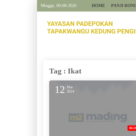
Minggu, 09-08-2026
HOME
PANJI RON
Tag : Ikat
12
Mar
2024
BL