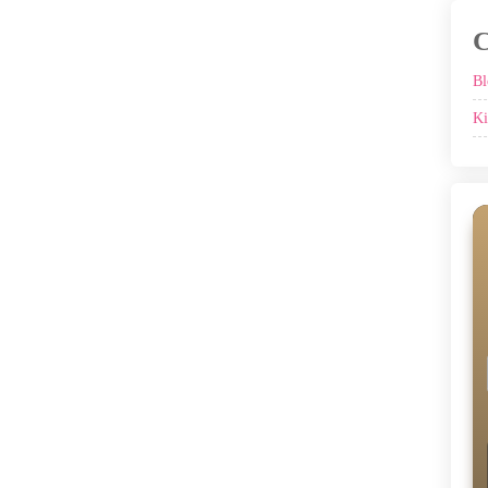
C
Bl
Ki