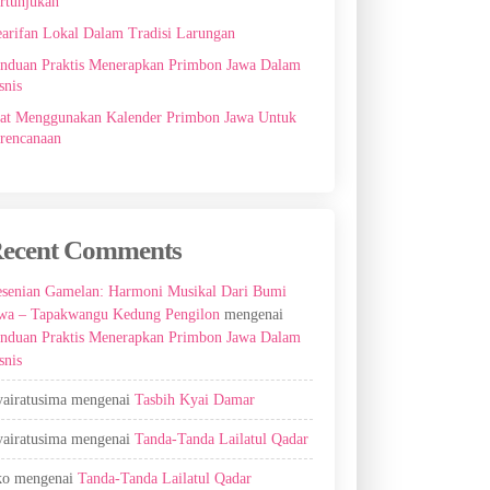
rtunjukan
arifan Lokal Dalam Tradisi Larungan
nduan Praktis Menerapkan Primbon Jawa Dalam
snis
at Menggunakan Kalender Primbon Jawa Untuk
rencanaan
ecent Comments
senian Gamelan: Harmoni Musikal Dari Bumi
wa – Tapakwangu Kedung Pengilon
mengenai
nduan Praktis Menerapkan Primbon Jawa Dalam
snis
airatusima
mengenai
Tasbih Kyai Damar
airatusima
mengenai
Tanda-Tanda Lailatul Qadar
ko
mengenai
Tanda-Tanda Lailatul Qadar